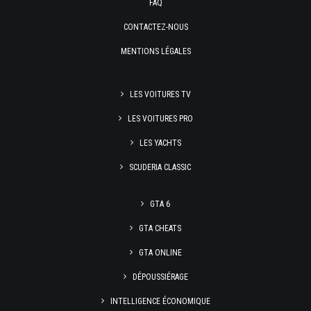
FAQ
CONTACTEZ-NOUS
MENTIONS LÉGALES
LES VOITURES TV
LES VOITURES PRO
LES YACHTS
SCUDERIA CLASSIC
GTA 6
GTA CHEATS
GTA ONLINE
DÉPOUSSIÉRAGE
INTELLIGENCE ÉCONOMIQUE