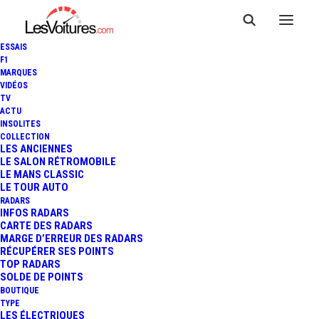
ESSAIS
F1
MARQUES
VIDÉOS
TV
LOCATION DE VOITURE : 3
ACTU
INSOLITES
CONSEILS POUR LOUER UNE
COLLECTION
LES ANCIENNES
LE SALON RÉTROMOBILE
VOITURE SANS STRESS SUR
LE MANS CLASSIC
LE TOUR AUTO
LA CÔTE D'AZUR
RADARS
INFOS RADARS
CARTE DES RADARS
MARGE D’ERREUR DES RADARS
RÉCUPÉRER SES POINTS
4 Minutes
|
23 septembre 2024
TOP RADARS
SOLDE DE POINTS
BOUTIQUE
TYPE
LES ÉLECTRIQUES