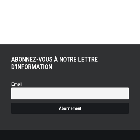
ACHETER LE PRODUIT
Casquette McLaren F1 2025 Lando Norris 9SEVENTY
47,00
€
ABONNEZ-VOUS À NOTRE LETTRE
D'INFORMATION
Email