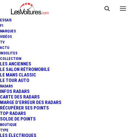
ESSAIS
F1
MARQUES
VIDÉOS
TV
ACTU
INSOLITES
COLLECTION
LES ANCIENNES
LE SALON RÉTROMOBILE
LE MANS CLASSIC
LE TOUR AUTO
RADARS
INFOS RADARS
CARTE DES RADARS
MARGE D’ERREUR DES RADARS
Kärcher dégivreur
RÉCUPÉRER SES POINTS
TOP RADARS
Accueil
Posts Tagged "Kärcher dégivreur"
SOLDE DE POINTS
BOUTIQUE
TYPE
LES ÉLECTRIQUES