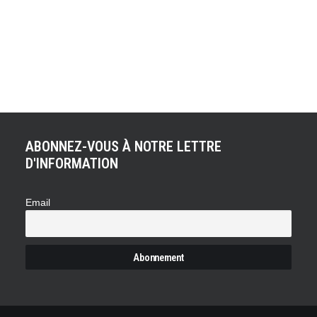
ACHETER LE PRODUIT
Dégivreur de Pare-Brises Kärcher
49,00
€
ABONNEZ-VOUS À NOTRE LETTRE
D'INFORMATION
Email