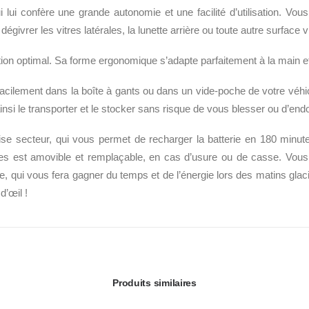
i lui confère une grande autonomie et une facilité d’utilisation. Vo
égivrer les vitres latérales, la lunette arrière ou toute autre surface v
sation optimal. Sa forme ergonomique s’adapte parfaitement à la main 
cilement dans la boîte à gants ou dans un vide-poche de votre véhicu
ainsi le transporter et le stocker sans risque de vous blesser ou d’e
ise secteur, qui vous permet de recharger la batterie en 180 minut
ames est amovible et remplaçable, en cas d’usure ou de casse. Vo
, qui vous fera gagner du temps et de l’énergie lors des matins glaci
d’œil !
Produits similaires