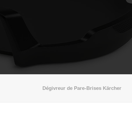
Dégivreur de Pare-Brises Kärcher