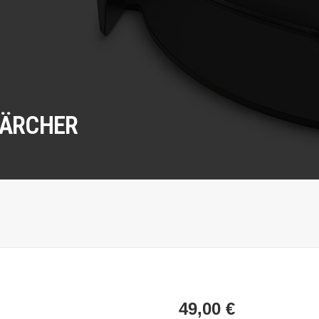
KÄRCHER
49,00
€