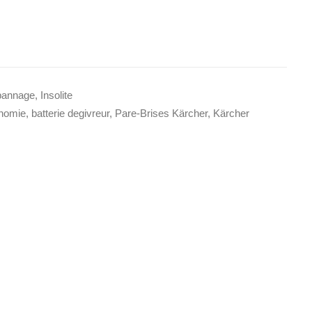
épannage
,
Insolite
onomie
,
batterie degivreur
,
Pare-Brises Kärcher
,
Kärcher