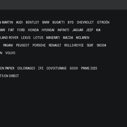
N MARTIN
AUDI
BENTLEY
BMW
BUGATTI
BYD
CHEVROLET
CITROËN
RARI
FIAT
FORD
HONDA
HYUNDAI
INFINITI
JAGUAR
JEEP
KIA
LAND ROVER
LEXUS
LOTUS
MASERATI
MAZDA
MCLAREN
PAGANI
PEUGEOT
PORSCHE
RENAULT
ROLLS-ROYCE
SEAT
SKODA
EN
VOLVO
EN PAPIER
COLORIAGES
ZFE
COVOITURAGE
GOUV
PRIME 2025
TS EN DIRECT