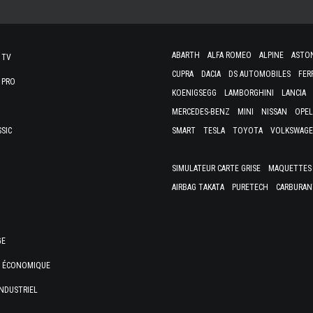
ABARTH
ALFA ROMEO
ALPINE
ASTO
 TV
CUPRA
DACIA
DS AUTOMOBILES
FER
 PRO
KOENIGSEGG
LAMBORGHINI
LANCIA
MERCEDES-BENZ
MINI
NISSAN
OPEL
SSIC
SMART
TESLA
TOYOTA
VOLKSWAG
SIMULATEUR CARTE GRISE
MAQUETTES 
AIRBAG TAKATA
PURETECH
CARBURAN
GE
E ÉCONOMIQUE
NDUSTRIEL