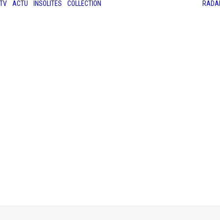
TV
ACTU
INSOLITES
COLLECTION
RADA
LES ANCIENNES
LE SALON RÉTROMOBILE
LE MANS CLASSIC
LE TOUR AUTO