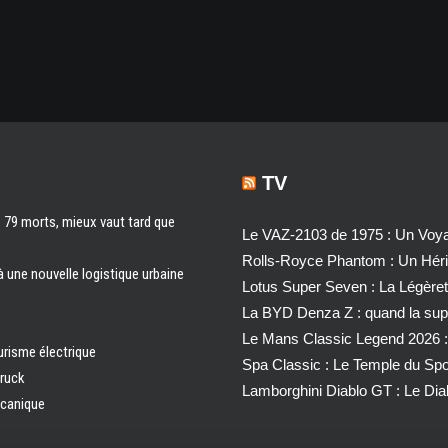
TV
s 79 morts, mieux vaut tard que
Le VAZ-2103 de 1975 : Un Voyag
Rolls-Royce Phantom : Un Héri
à une nouvelle logistique urbaine
Lotus Super Seven : La Légère
La BYD Denza Z : quand la super
Le Mans Classic Legend 2026 :
urisme électrique
Spa Classic : Le Temple du Sp
truck
Lamborghini Diablo GT : Le Di
écanique