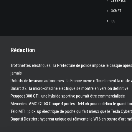
CYBER ICS
OCMST
ICS
Rédaction
Trottinettes électriques : la Préfecture de police impose le casque aprè
jamais
Robots de livraison autonomes : la France ouvre officiellement la route 
Smart #2 : la micro-citadine électrique se montre en version définitive
Peugeot 308 GTI : une hybride sportive pourrait être commercialisée
Mercedes-AMG GT 53 Coupé 4 portes : 544 ch pour redéfinir le grand to
Telo MT1 : pick‑up électrique de poche qui fait mieux que le Tesla Cyber
Bugatti Destrier : hypercar unique qui réinvente le W16 en œuvre d’art m