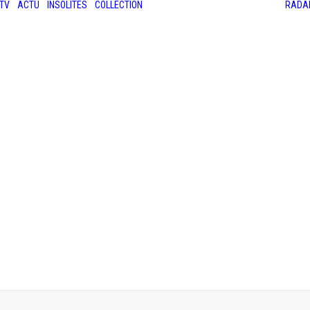
TV
ACTU
INSOLITES
COLLECTION
RADA
LES ANCIENNES
LE SALON RÉTROMOBILE
LE MANS CLASSIC
LE TOUR AUTO