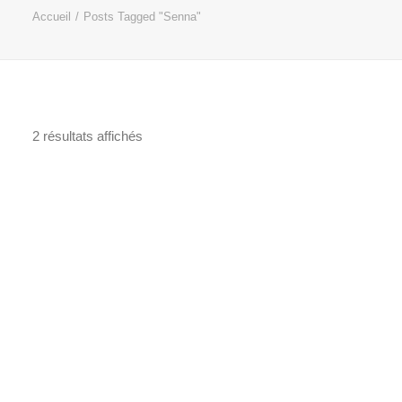
Accueil
Posts Tagged "Senna"
2 résultats affichés
Trié
du
plus
récent
au
plus
ancien