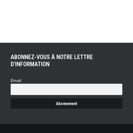
ACHETER LE PRODUIT
Lost Wheels, Atlas des voitures oubliées
16,00
€
ABONNEZ-VOUS À NOTRE LETTRE
D'INFORMATION
Email