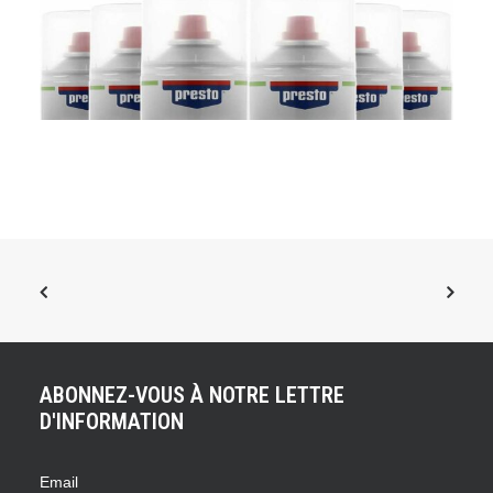
ABONNEZ-VOUS À NOTRE LETTRE
ACHETER LE PRODUIT
Presto Nettoyant pour Freins Power (Lot de 6)
D'INFORMATION
18,00
€
Email