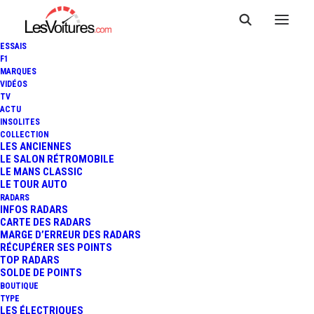
ESSAIS
F1
MARQUES
VIDÉOS
TV
ACTU
XIAOMI MI COMPRESSEUR
INSOLITES
COLLECTION
LES ANCIENNES
PORTABLE AIR PUMP 2
LE SALON RÉTROMOBILE
LE MANS CLASSIC
LE TOUR AUTO
RADARS
INFOS RADARS
CARTE DES RADARS
MARGE D’ERREUR DES RADARS
Xiaomi Mi Compresseur Portable Air Pump 2
RÉCUPÉRER SES POINTS
TOP RADARS
Accueil
Xiaomi Mi Compresseur Portable Air Pump 2
SOLDE DE POINTS
BOUTIQUE
TYPE
LES ÉLECTRIQUES