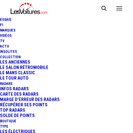
ESSAIS
F1
MARQUES
VIDÉOS
TV
ACTU
MARCHÉ FRANÇAIS : +1,8%
INSOLITES
COLLECTION
EN AOÛT, VIVEMENT LE
LES ANCIENNES
LE SALON RÉTROMOBILE
LE MANS CLASSIC
MONDIAL DE L'AUTOMOBILE !
LE TOUR AUTO
RADARS
INFOS RADARS
CARTE DES RADARS
4 Minutes
|
1 septembre 2014
MARGE D’ERREUR DES RADARS
RÉCUPÉRER SES POINTS
TOP RADARS
SOLDE DE POINTS
BOUTIQUE
TYPE
LES ÉLECTRIQUES
FR