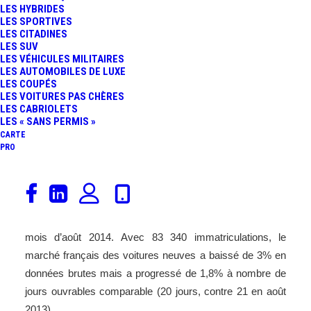
LES HYBRIDES
LES SPORTIVES
LES CITADINES
LES SUV
LES VÉHICULES MILITAIRES
LES AUTOMOBILES DE LUXE
LES COUPÉS
LES VOITURES PAS CHÈRES
LES CABRIOLETS
LES « SANS PERMIS »
CARTE
PRO
Le
CCFA
(Comité des Constructeurs Français
d’Automobiles) vient de publier les chiffres concernant les
immatriculations de voitures particulières pour le
mois d’août 2014. Avec 83 340 immatriculations, le
marché français des voitures neuves a baissé de 3% en
données brutes mais a progressé de 1,8% à nombre de
jours ouvrables comparable (20 jours, contre 21 en août
2013).