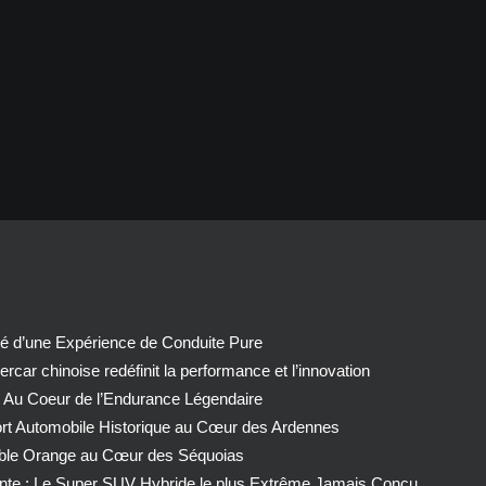
té d’une Expérience de Conduite Pure
car chinoise redéfinit la performance et l’innovation
 Au Coeur de l’Endurance Légendaire
ort Automobile Historique au Cœur des Ardennes
able Orange au Cœur des Séquoias
nte : Le Super SUV Hybride le plus Extrême Jamais Conçu