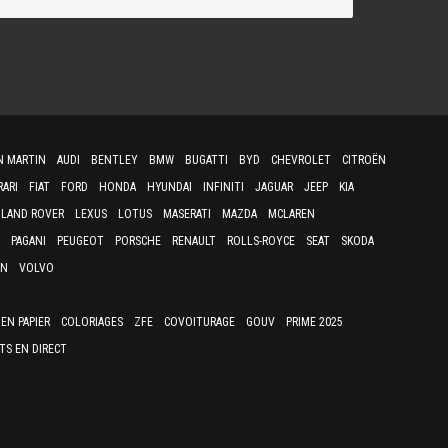
N MARTIN
AUDI
BENTLEY
BMW
BUGATTI
BYD
CHEVROLET
CITROËN
RARI
FIAT
FORD
HONDA
HYUNDAI
INFINITI
JAGUAR
JEEP
KIA
LAND ROVER
LEXUS
LOTUS
MASERATI
MAZDA
MCLAREN
PAGANI
PEUGEOT
PORSCHE
RENAULT
ROLLS-ROYCE
SEAT
SKODA
EN
VOLVO
EN PAPIER
COLORIAGES
ZFE
COVOITURAGE
GOUV
PRIME 2025
TS EN DIRECT