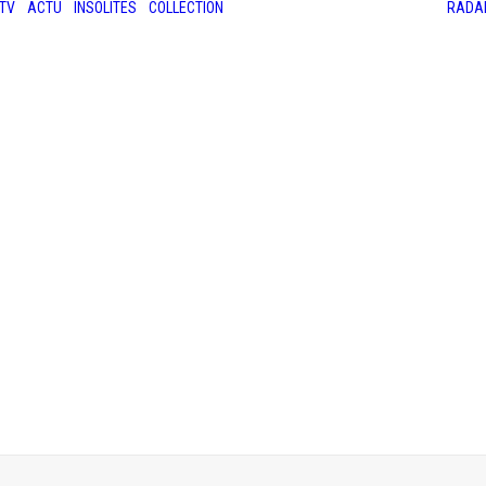
TV
ACTU
INSOLITES
COLLECTION
RADA
LES ANCIENNES
LE SALON RÉTROMOBILE
LE MANS CLASSIC
LE TOUR AUTO