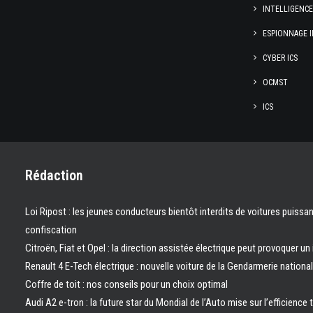
INTELLIGENC
ESPIONNAGE I
CYBER ICS
OCMST
ICS
Rédaction
Loi Ripost : les jeunes conducteurs bientôt interdits de voitures puissa
confiscation
Citroën, Fiat et Opel : la direction assistée électrique peut provoquer un
Renault 4 E-Tech électrique : nouvelle voiture de la Gendarmerie nation
Coffre de toit : nos conseils pour un choix optimal
Audi A2 e-tron : la future star du Mondial de l’Auto mise sur l’efficience 