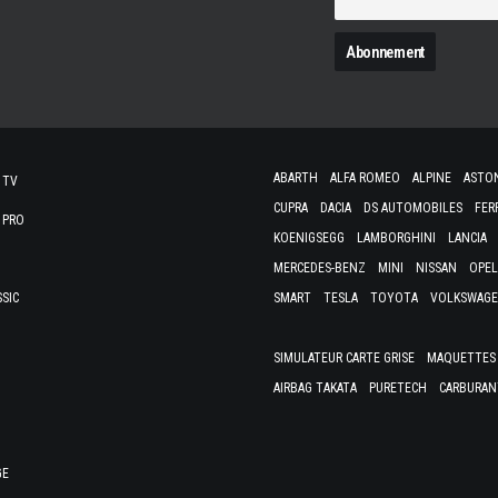
N
ABARTH
ALFA ROMEO
ALPINE
ASTO
 TV
CUPRA
DACIA
DS AUTOMOBILES
FER
 PRO
KOENIGSEGG
LAMBORGHINI
LANCIA
MERCEDES-BENZ
MINI
NISSAN
OPEL
SSIC
SMART
TESLA
TOYOTA
VOLKSWAG
SIMULATEUR CARTE GRISE
MAQUETTES 
AIRBAG TAKATA
PURETECH
CARBURAN
GE