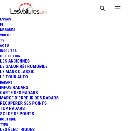
ESSAIS
F1
MARQUES
VIDÉOS
TV
ACTU
MCLAREN P1 LM : L'EXTRÊME
INSOLITES
COLLECTION
VERSION HOMOLOGUÉE
LES ANCIENNES
LE SALON RÉTROMOBILE
LE MANS CLASSIC
POUR LA ROUTE !
LE TOUR AUTO
RADARS
INFOS RADARS
CARTE DES RADARS
1 Minutes
|
23 juin 2016
MARGE D’ERREUR DES RADARS
RÉCUPÉRER SES POINTS
TOP RADARS
SOLDE DE POINTS
BOUTIQUE
TYPE
LES ÉLECTRIQUES
FR