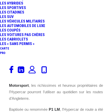
LES HYBRIDES
LES SPORTIVES
LES CITADINES
LES SUV
LES VÉHICULES MILITAIRES
LES AUTOMOBILES DE LUXE
LES COUPÉS
LES VOITURES PAS CHÈRES
LES CABRIOLETS
LES « SANS PERMIS »
CARTE
PRO
La plus extrême et puissante des
McLaren
, la
P1 GTR
,
était jusqu’alors « cantonnée » à évoluer exclusivement
sur circuit. Mais grâce au préparateur
Lanzante
Motorsport
, les richissimes et heureux propriétaires de
l’Hypercar pourront l’utiliser au quotidien sur les routes
d’Angleterre.
Baptisée ou renommée
P1 LM
, l’Hypercar de route a été