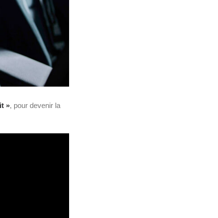
it »
, pour devenir la