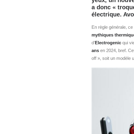
yeux, un nouv
a donc « troqu
électrique. Av
En règle générale, ce
mythiques thermique
d’
Electrogenic
qui vi
ans
en 2024, bref. Cet
off », soit un modèle 