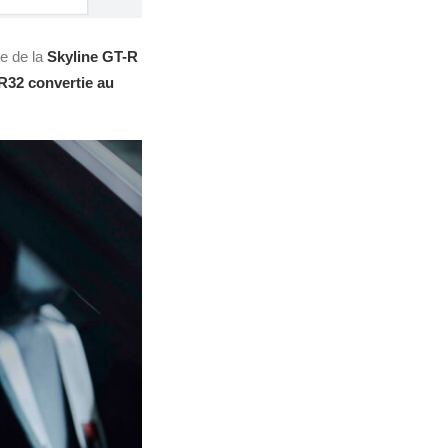
le de la
Skyline GT-R
 R
32
convertie au