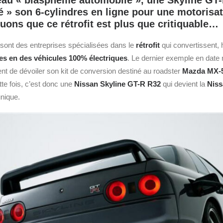
eau « blasphème automobile », une Skyline GT
é » son 6-cylindres en ligne pour une motorisa
ouons que ce rétrofit est plus que critiquable…
 sont des entreprises spécialisées dans le
rétrofit
qui convertissent,
s en des véhicules 100% électriques
. Le dernier exemple en date 
ent de dévoiler son kit de conversion destiné au roadster
Mazda MX-
te fois, c’est donc une
Nissan
Skyline GT-R R32
qui devient la
Niss
unique.