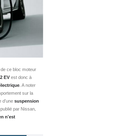
e de ce bloc moteur
32 EV
est donc à
lectrique
. A noter
omportement sur la
e d’une
suspension
 publié par Nissan,
en n’est