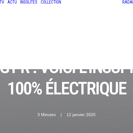
TV
ACTU
INSOLITES
COLLECTION
RADA
LES ANCIENNES
LE SALON RÉTROMOBILE
LE MANS CLASSIC
LE TOUR AUTO
GT-R : VOICI L'INSU
100% ÉLECTRIQUE
3 Minutes
|
12 janvier 2025