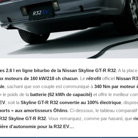
es 2.6 l en ligne biturbo de la Nissan Skyline GT-R R32
. A la plac
x moteurs de 160 kW/218 ch chacun
. Le
rétrofit
officiel
Nissan R
le
, sachant que son couple est communiqué à
340 Nm
par moteur é
» le poids de la
batterie (62 kWh de capacité)
et offrir le meilleur c
 EV
, soit la
Skyline GT-R R32 convertie au 100% électrique
, dispos
orts » aux
amortisseurs Öhlins
. Ci-dessous, le tableau comparatif
R32 Skyline GT-R R32
. Vous remarquez, comme par hasard, que
ri
ère d’autonomie pour la R32 EV…