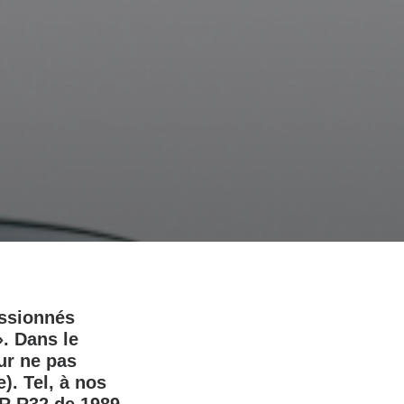
assionnés
». Dans le
ur ne pas
). Tel, à nos