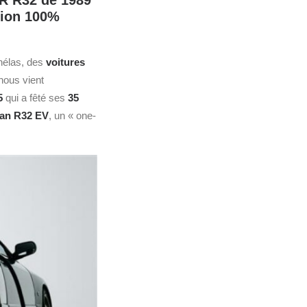
-R R32 de 1989
tion 100%
 hélas, des
voitures
nous vient
5
qui a fêté ses
35
an R32 EV
, un « one-