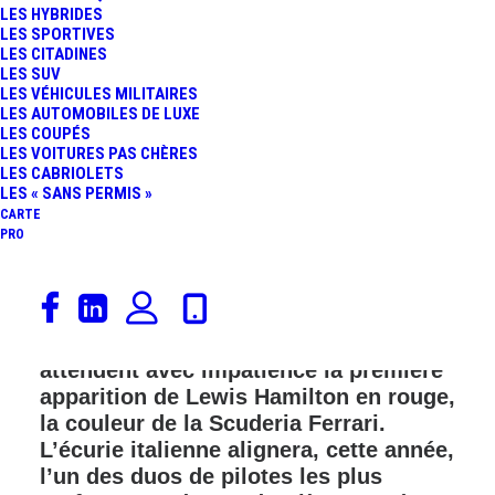
LES HYBRIDES
FR
LES SPORTIVES
LES CITADINES
LES SUV
LES VÉHICULES MILITAIRES
LES AUTOMOBILES DE LUXE
LES COUPÉS
LES VOITURES PAS CHÈRES
LES CABRIOLETS
LES « SANS PERMIS »
CARTE
PRO
Les passionnés de sports mécaniques,
particulièrement ceux qui suivent le
Championnat du Monde de F1,
attendent avec impatience la première
apparition de Lewis Hamilton en rouge,
la couleur de la Scuderia Ferrari.
L’écurie italienne alignera, cette année,
l’un des duos de pilotes les plus