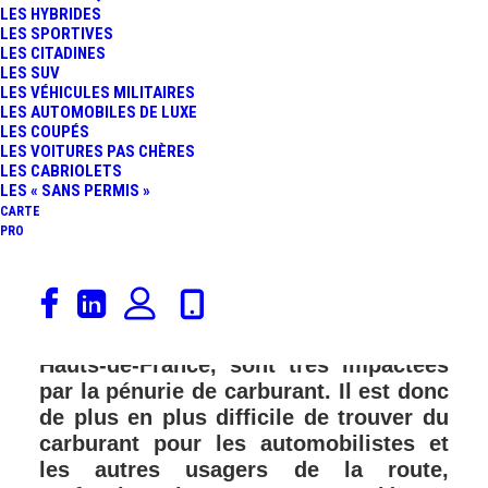
LES HYBRIDES
LES SPORTIVES
FR
LES CITADINES
LES SUV
LES VÉHICULES MILITAIRES
LES AUTOMOBILES DE LUXE
LES COUPÉS
LES VOITURES PAS CHÈRES
LES CABRIOLETS
LES « SANS PERMIS »
CARTE
PRO
Ce lundi 10 octobre, plus de 30% des
stations-service situées en France,
dont 45% en Île-de-France et 55% en
Hauts-de-France, sont très impactées
par la pénurie de carburant. Il est donc
de plus en plus difficile de trouver du
carburant pour les automobilistes et
les autres usagers de la route,