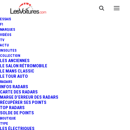
ESSAIS
F1
MARQUES
VIDÉOS
PÉNURIE DE CARBURANT :
TV
ACTU
LES CARTES INTERACTIVES
INSOLITES
COLLECTION
POUR REMPLIR LE
LES ANCIENNES
LE SALON RÉTROMOBILE
LE MANS CLASSIC
RÉSERVOIR DE VOTRE
LE TOUR AUTO
RADARS
VOITURE
INFOS RADARS
CARTE DES RADARS
MARGE D’ERREUR DES RADARS
RÉCUPÉRER SES POINTS
TOP RADARS
3 Minutes
|
10 octobre 2022
SOLDE DE POINTS
BOUTIQUE
TYPE
LES ÉLECTRIQUES