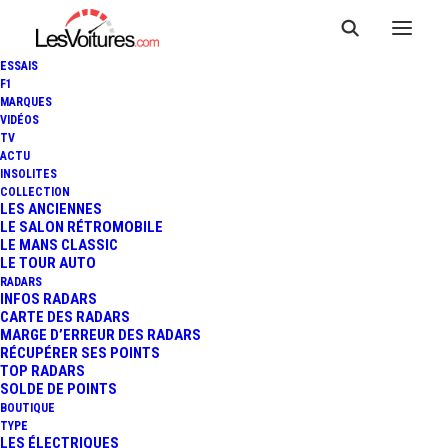
ESSAIS
F1
MARQUES
VIDÉOS
PÉNURIE DE CARBURANT :
TV
ACTU
PLUS DE 1 200 STATIONS-
INSOLITES
COLLECTION
SERVICE TOUCHÉES,
LES ANCIENNES
LE SALON RÉTROMOBILE
LE MANS CLASSIC
TOTALENERGIES
LE TOUR AUTO
RADARS
RESPONSABLE ?
INFOS RADARS
CARTE DES RADARS
MARGE D’ERREUR DES RADARS
RÉCUPÉRER SES POINTS
TOP RADARS
3 Minutes
|
1 avril 2026
SOLDE DE POINTS
BOUTIQUE
TYPE
LES ÉLECTRIQUES