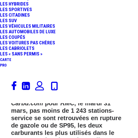
LES HYBRIDES
LES SPORTIVES
FR
LES CITADINES
LES SUV
LES VÉHICULES MILITAIRES
LES AUTOMOBILES DE LUXE
LES COUPÉS
LES VOITURES PAS CHÈRES
LES CABRIOLETS
LES « SANS PERMIS »
CARTE
PRO
La tension monte dans les stations-
service françaises. Selon les données
gouvernementales compilées par
Carbu.com
pour
RMC
, l
e mardi 31
mars, pas moins de 1 243 stations-
service se sont retrouvées en rupture
de gazole ou de SP95, les deux
carburants les plus utilisés dans le