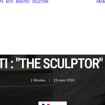
TV
ACTU
INSOLITES
COLLECTION
RADA
LES ANCIENNES
LE SALON RÉTROMOBILE
LE MANS CLASSIC
LE TOUR AUTO
I : "THE SCULPTOR"
1 Minutes
|
23 mars 2018