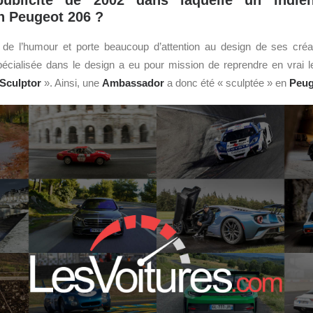
 publicité de 2002 dans laquelle un indie
 Peugeot 206 ?
de l’humour et porte beaucoup d’attention au design de ses créat
spécialisée dans le design a eu pour mission de reprendre en vrai 
Sculptor
». Ainsi, une
Ambassador
a donc été « sculptée » en
Peug