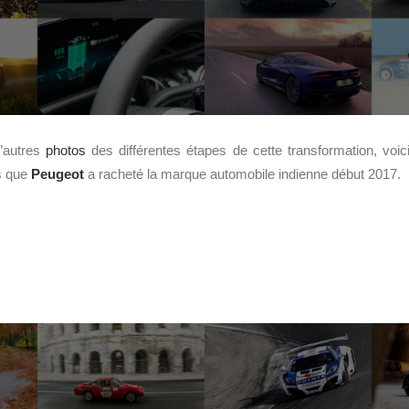
d’autres
photos
des différentes étapes de cette transformation, voici
s que
Peugeot
a racheté la marque automobile indienne début 2017.