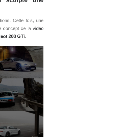
n sculpte une
ions. Cette fois, une
le concept de la
vidéo
eot
208 GTi
.