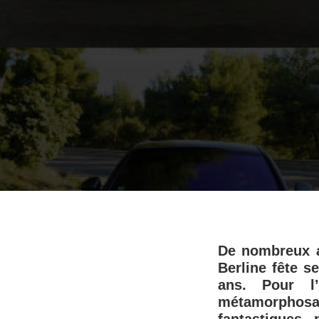
De nombreux an
Berline fête s
ans. Pour l
métamorphos