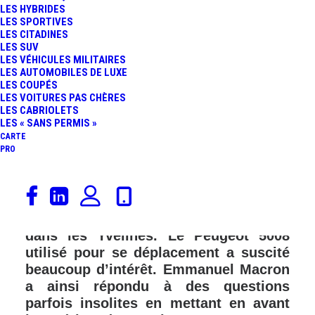
LES HYBRIDES
LES SPORTIVES
LES CITADINES
LES SUV
LES VÉHICULES MILITAIRES
LES AUTOMOBILES DE LUXE
LES COUPÉS
LES VOITURES PAS CHÈRES
LES CABRIOLETS
LES « SANS PERMIS »
CARTE
PRO
Le 3 août dernier, le président de la
République a rendu visite à des
enfants sur une base de loisirs située
dans les Yvelines. Le Peugeot 5008
utilisé pour se déplacement a suscité
beaucoup d’intérêt. Emmanuel Macron
a ainsi répondu à des questions
parfois insolites en mettant en avant