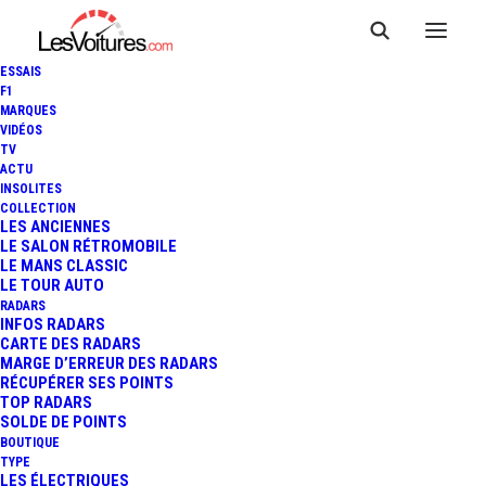
ESSAIS
F1
MARQUES
VIDÉOS
TV
ACTU
PEUGEOT 5008 : EMMANUEL
INSOLITES
COLLECTION
MACRON "VEND" LE SUV À UN
LES ANCIENNES
LE SALON RÉTROMOBILE
LE MANS CLASSIC
ENFANT (VIDÉO) !
LE TOUR AUTO
RADARS
INFOS RADARS
CARTE DES RADARS
1 Minutes
|
6 août 2017
MARGE D’ERREUR DES RADARS
RÉCUPÉRER SES POINTS
TOP RADARS
SOLDE DE POINTS
BOUTIQUE
TYPE
LES ÉLECTRIQUES
FR