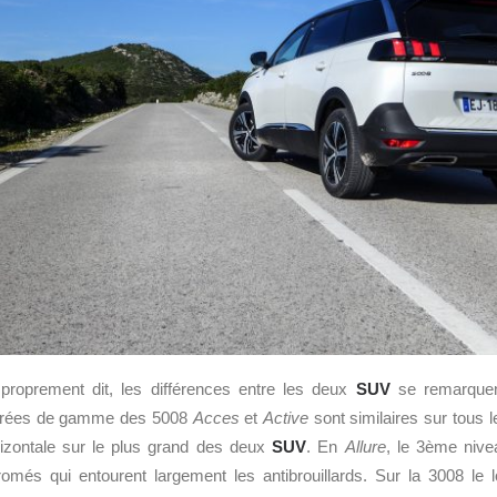
proprement dit, les différences entre les deux
SUV
se remarquent
 entrées de gamme des 5008
Acces
et
Active
sont similaires sur tous l
orizontale sur le plus grand des deux
SUV
. En
Allure
, le 3ème nivea
omés qui entourent largement les antibrouillards. Sur la 3008 le l