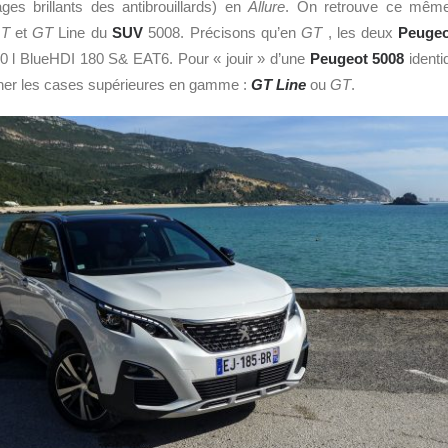
ages brillants des antibrouillards) en
Allure
. On retrouve ce même
T
et
GT
Line du
SUV
5008. Précisons qu’en
GT
, les deux
Peuge
.0 l BlueHDI 180 S& EAT6. Pour « jouir » d’une
Peugeot 5008
identiq
ocher les cases supérieures en gamme :
GT Line
ou
GT
.