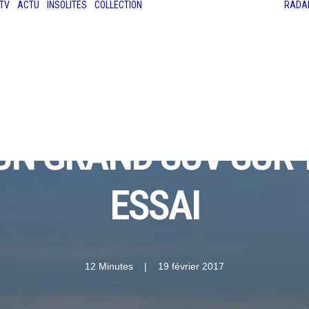
TV
ACTU
INSOLITES
COLLECTION
RADA
LES ANCIENNES
LE SALON RÉTROMOBILE
LE MANS CLASSIC
LE TOUR AUTO
 UN GRAND SUV SUR 
ESSAI
12 Minutes
|
19 février 2017