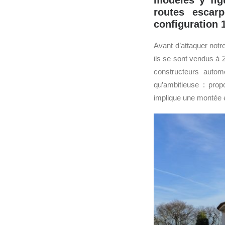
modèles y fig
routes escar
configuration 
Avant d’attaquer notr
ils se sont vendus à 
constructeurs autom
qu’ambitieuse : pro
implique une montée e