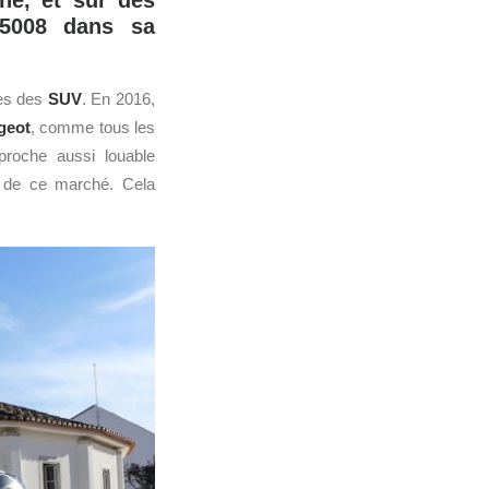
ne, et sur des
 5008 dans sa
tes des
SUV
. En 2016,
geot
, comme tous les
proche aussi louable
s de ce marché. Cela