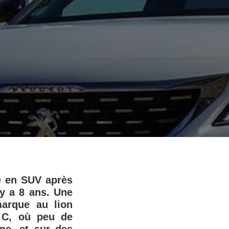
e en SUV après
y a 8 ans. Une
marque au lion
t C, où peu de