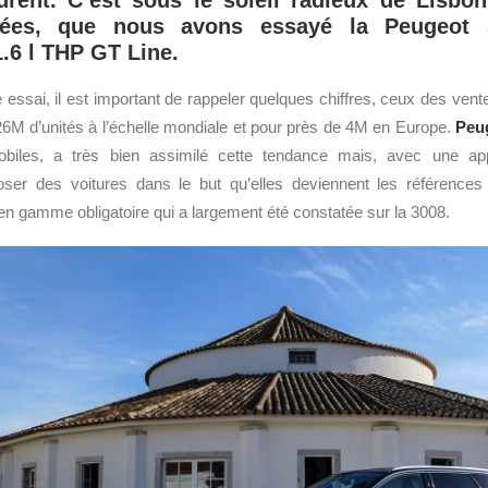
urent. C’est sous le soleil radieux de Lisbon
pées, que nous avons essayé la Peugeot
1.6 l THP GT Line.
e essai, il est important de rappeler quelques chiffres, ceux des ven
26M d’unités à l’échelle mondiale et pour près de 4M en Europe.
Peu
obiles, a très bien assimilé cette tendance mais, avec une ap
poser des voitures dans le but qu’elles deviennent les référence
n gamme obligatoire qui a largement été constatée sur la 3008.