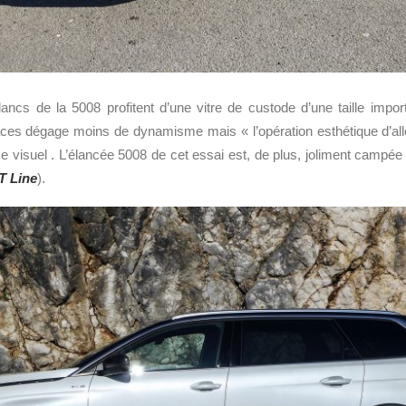
flancs de la 5008 profitent d’une vitre de custode d’une taille impor
ces dégage moins de dynamisme mais « l’opération esthétique d’a
 visuel . L’élancée 5008 de cet essai est, de plus, joliment campée 
T Line
).