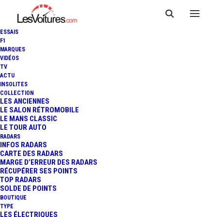
ESSAIS
F1
MARQUES
VIDÉOS
TV
ACTU
RÉTROMOBILE : TOUTES LES
INSOLITES
COLLECTION
INFOS ET LES PLANS DU
LES ANCIENNES
LE SALON RÉTROMOBILE
LE MANS CLASSIC
SALON À TÉLÉCHARGER
LE TOUR AUTO
RADARS
INFOS RADARS
CARTE DES RADARS
3 Minutes
|
30 janvier 2024
MARGE D’ERREUR DES RADARS
RÉCUPÉRER SES POINTS
TOP RADARS
SOLDE DE POINTS
BOUTIQUE
TYPE
LES ÉLECTRIQUES
FR