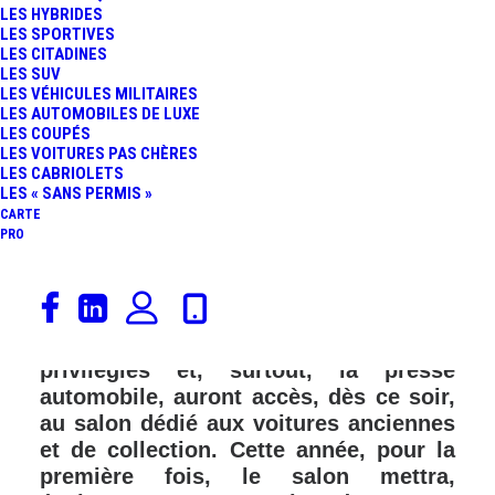
LES HYBRIDES
LES SPORTIVES
LES CITADINES
LES SUV
LES VÉHICULES MILITAIRES
LES AUTOMOBILES DE LUXE
LES COUPÉS
LES VOITURES PAS CHÈRES
LES CABRIOLETS
LES « SANS PERMIS »
CARTE
PRO
Le Rétromobile 2024 ouvre ses portes
au public demain, le 31 janvier,
jusqu’au dimanche 4 février. Certains
privilégiés et, surtout, la presse
automobile, auront accès, dès ce soir,
au salon dédié aux voitures anciennes
et de collection. Cette année, pour la
première fois, le salon mettra,