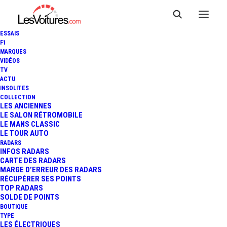
ESSAIS
F1
MARQUES
VIDÉOS
TV
ACTU
PRIX DES CARBURANTS :
INSOLITES
COLLECTION
TRÈS FORTE HAUSSE CETTE
LES ANCIENNES
LE SALON RÉTROMOBILE
LE MANS CLASSIC
SEMAINE
LE TOUR AUTO
RADARS
INFOS RADARS
CARTE DES RADARS
3 Minutes
|
31 janvier 2023
MARGE D’ERREUR DES RADARS
RÉCUPÉRER SES POINTS
TOP RADARS
SOLDE DE POINTS
BOUTIQUE
TYPE
LES ÉLECTRIQUES
FR