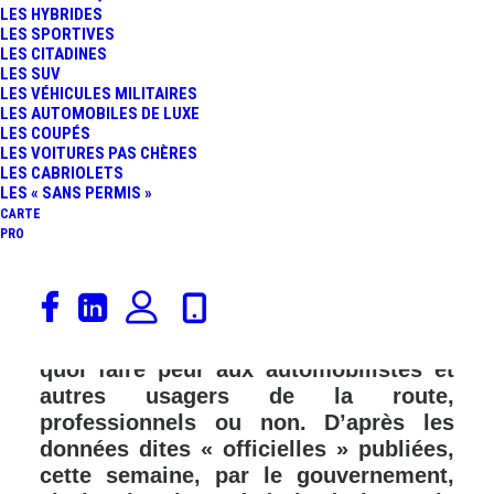
LES HYBRIDES
LES SPORTIVES
LES CITADINES
LES SUV
LES VÉHICULES MILITAIRES
LES AUTOMOBILES DE LUXE
LES COUPÉS
LES VOITURES PAS CHÈRES
LES CABRIOLETS
LES « SANS PERMIS »
CARTE
PRO
La semaine dernière (S04 2023), les
prix moyens des carburants ont
fortement augmenté en France. De
quoi faire peur aux automobilistes et
autres usagers de la route,
professionnels ou non. D’après les
données dites « officielles » publiées,
cette semaine, par le gouvernement,