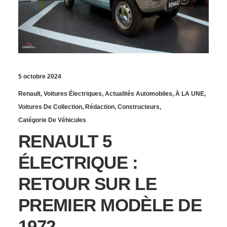
5 octobre 2024
Renault
,
Voitures Électriques
,
Actualités Automobiles
,
À LA UNE
,
Voitures De Collection
,
Rédaction
,
Constructeurs
,
Catégorie De Véhicules
RENAULT 5
ÉLECTRIQUE :
RETOUR SUR LE
PREMIER MODÈLE DE
1972