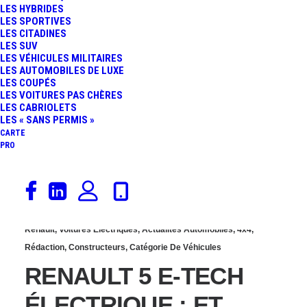
LES HYBRIDES
CABRIOLET : VERSION
LES SPORTIVES
LES CITADINES
LES SUV
ESTIVALE DE RÊVE
LES VÉHICULES MILITAIRES
LES AUTOMOBILES DE LUXE
LES COUPÉS
LES VOITURES PAS CHÈRES
LES CABRIOLETS
LES « SANS PERMIS »
CARTE
PRO
3 juillet 2025
Renault
,
Voitures Électriques
,
Actualités Automobiles
,
4x4
,
Rédaction
,
Constructeurs
,
Catégorie De Véhicules
RENAULT 5 E-TECH
ÉLECTRIQUE : ET