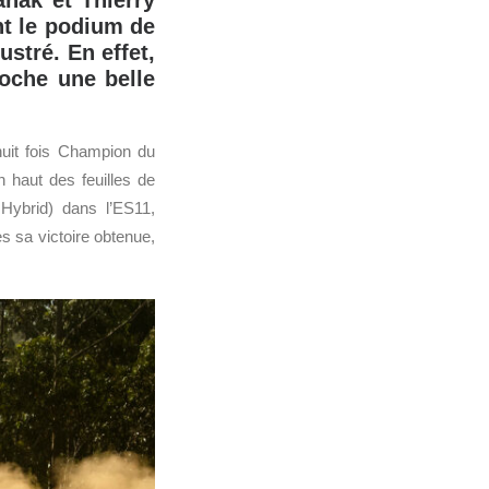
nak et Thierry
t le podium de
ustré. En effet,
oche une belle
huit fois Champion du
n haut des feuilles de
ybrid) dans l’ES11,
ès sa victoire obtenue,