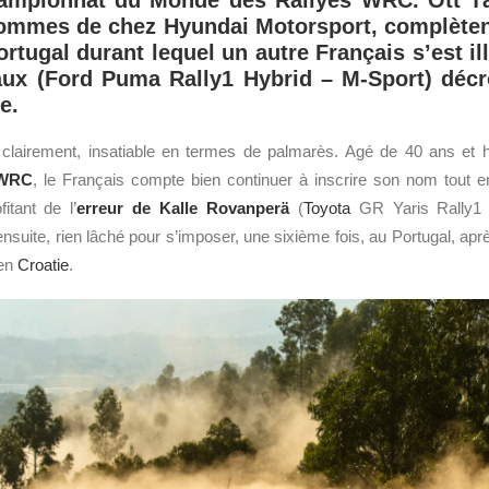
hampionnat du Monde des Rallyes WRC. Ott Tä
 hommes de chez Hyundai Motorsport, complèten
rtugal durant lequel un autre Français s’est ill
ux (Ford Puma Rally1 Hybrid – M-Sport) décr
e.
 clairement, insatiable en termes de palmarès. Agé de 40 ans et 
WRC
, le Français compte bien continuer à inscrire son nom tout e
fitant de l’
erreur de Kalle Rovanperä
(
Toyota
GR Yaris Rally1 H
nsuite, rien lâché pour s’imposer, une sixième fois, au Portugal, apr
 en
Croatie
.