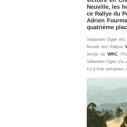
victoire en C
Neuville, les
ce Rallye du Po
Adrien Fourma
quatrième plac
Sébastien Ogier est,
Monde des Rallyes
temps du
WRC
. Pro
Sébastien Ogier n’a, e
il y a trois semaines,