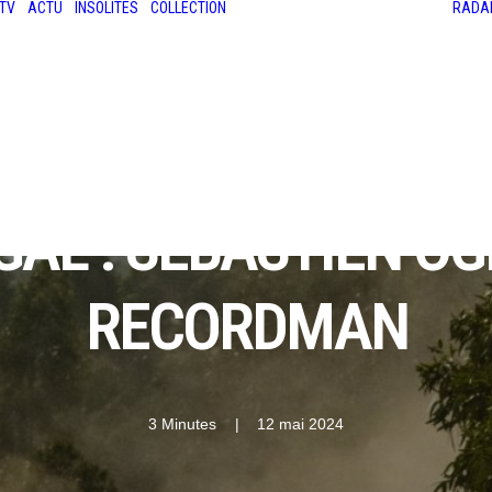
TV
ACTU
INSOLITES
COLLECTION
RADA
LES ANCIENNES
LE SALON RÉTROMOBILE
LE MANS CLASSIC
LE TOUR AUTO
AL : SÉBASTIEN OG
RECORDMAN
3 Minutes
|
12 mai 2024