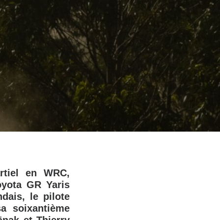
rtiel en WRC,
oyota GR Yaris
ais, le pilote
sa soixantième