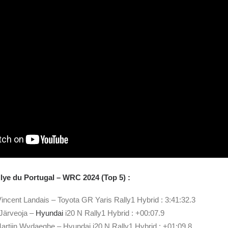
lye du Portugal –
WRC
2024 (Top 5) :
Vincent Landais – Toyota GR Yaris Rally1 Hybrid : 3:41:32.3
 Järveoja –
Hyundai
i20 N Rally1 Hybrid : +00:07.9
 Martijn Wydaeghe – Hyundai i20 N Rally1 Hybrid : +01:09.8