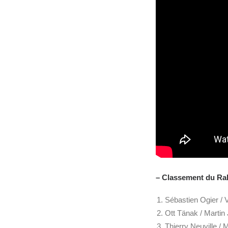
– Classement du Ral
Sébastien Ogier / 
Ott Tänak / Martin
Thierry Neuville /