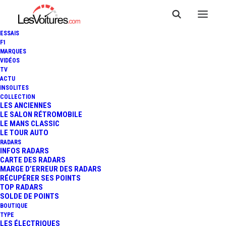
ESSAIS
F1
MARQUES
VIDÉOS
TV
ACTU
RENAULT 5 TURBO 3E : ELLE
INSOLITES
COLLECTION
DEVRAIT ÊTRE EXPOSÉE À
LES ANCIENNES
LE SALON RÉTROMOBILE
LE MANS CLASSIC
ROLAND-GARROS
LE TOUR AUTO
RADARS
INFOS RADARS
CARTE DES RADARS
3 Minutes
|
13 avril 2025
MARGE D’ERREUR DES RADARS
RÉCUPÉRER SES POINTS
TOP RADARS
SOLDE DE POINTS
BOUTIQUE
TYPE
LES ÉLECTRIQUES
FR