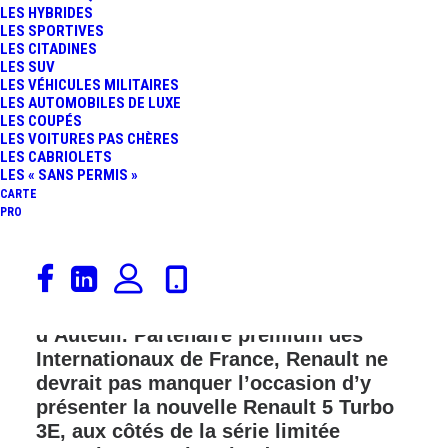
LES HYBRIDES
LES SPORTIVES
LES CITADINES
LES SUV
LES VÉHICULES MILITAIRES
LES AUTOMOBILES DE LUXE
LES COUPÉS
LES VOITURES PAS CHÈRES
LES CABRIOLETS
LES « SANS PERMIS »
CARTE
PRO
Dans quelques jours, du 19 mai au 8
juin, se tiendra le tournoi de tennis de
Roland-Garros, à Paris, porte
d’Auteuil. Partenaire premium des
Internationaux de France, Renault ne
devrait pas manquer l’occasion d’y
présenter la nouvelle Renault 5 Turbo
3E, aux côtés de la série limitée