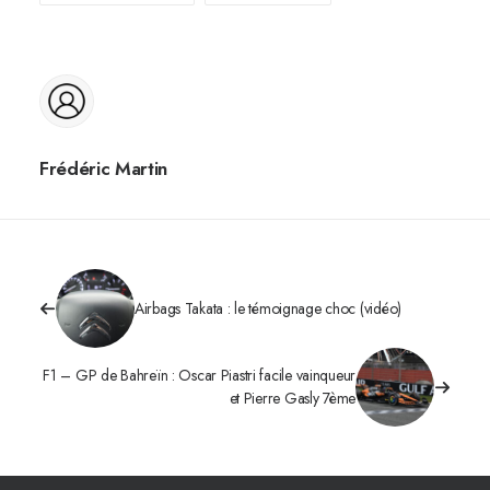
Frédéric Martin
Airbags Takata : le témoignage choc (vidéo)
F1 – GP de Bahreïn : Oscar Piastri facile vainqueur
et Pierre Gasly 7ème