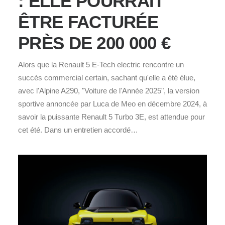
: ELLE POURRAIT
ÊTRE FACTURÉE
PRÈS DE 200 000 €
Alors que la Renault 5 E-Tech electric rencontre un
succès commercial certain, sachant qu'elle a été élue,
avec l'Alpine A290, "Voiture de l'Année 2025", la version
sportive annoncée par Luca de Meo en décembre 2024, à
savoir la puissante Renault 5 Turbo 3E, est attendue pour
cet été. Dans un entretien accordé…