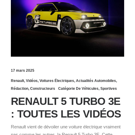
17 mars 2025
Renault
,
Vidéos
,
Voitures Électriques
,
Actualités Automobiles
,
Rédaction
,
Constructeurs
Catégorie De Véhicules
,
Sportives
RENAULT 5 TURBO 3E
: TOUTES LES VIDÉOS
Renault vient de dévoiler une voiture électrique vraiment
pas comme les autres, la Renault 5 Turbo 3E. Cette