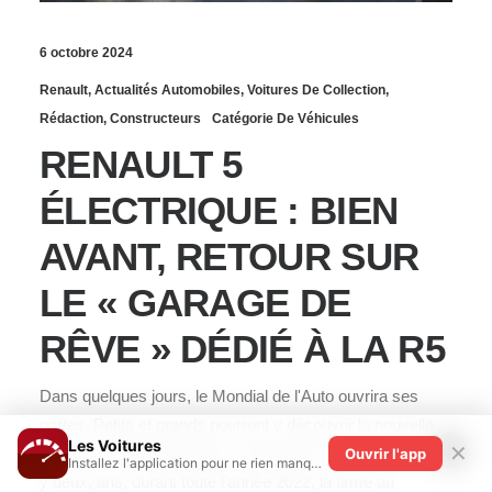
6 octobre 2024
Renault
,
Actualités Automobiles
,
Voitures De Collection
,
Rédaction
,
Constructeurs
Catégorie De Véhicules
RENAULT 5
ÉLECTRIQUE : BIEN
AVANT, RETOUR SUR
LE « GARAGE DE
RÊVE » DÉDIÉ À LA R5
Dans quelques jours, le Mondial de l'Auto ouvrira ses
portes. Petits et grands pourront y découvrir la nouvelle
Les Voitures
✕
Renault 5 100% électrique, la Renault 5 E-Tech electric. Il
Ouvrir l'app
Installez l'application pour ne rien manquer !
y deux, ans, durant toute l'année 2022, la firme au