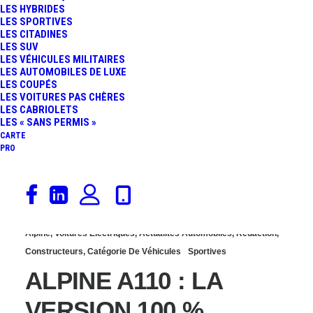
LES HYBRIDES
EN ROUTE POUR UN
LES SPORTIVES
LES CITADINES
LES SUV
RECORD AU
LES VÉHICULES MILITAIRES
LES AUTOMOBILES DE LUXE
LES COUPÉS
NÜRBURGRING
LES VOITURES PAS CHÈRES
LES CABRIOLETS
LES « SANS PERMIS »
CARTE
PRO
18 février 2026
Alpine
,
Voitures Électriques
,
Actualités Automobiles
,
Rédaction
,
Constructeurs
,
Catégorie De Véhicules
Sportives
ALPINE A110 : LA
VERSION 100 %