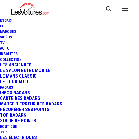
ESSAIS
F1
MARQUES
VIDÉOS
TV
ACTU
INSOLITES
COLLECTION
LES ANCIENNES
LE SALON RÉTROMOBILE
LE MANS CLASSIC
LE TOUR AUTO
RADARS
INFOS RADARS
CARTE DES RADARS
MARGE D’ERREUR DES RADARS
RÉCUPÉRER SES POINTS
TOP RADARS
25 avril 2026
SOLDE DE POINTS
BOUTIQUE
RENAULT 5 TURBO 3E :
TYPE
LES ÉLECTRIQUES