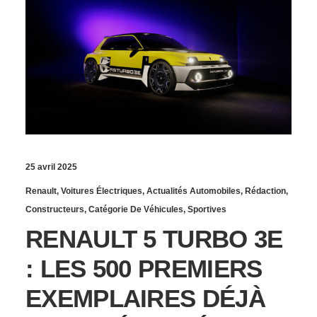
25 avril 2025
Renault
,
Voitures Électriques
,
Actualités Automobiles
,
Rédaction
,
Constructeurs
,
Catégorie De Véhicules
,
Sportives
RENAULT 5 TURBO 3E
: LES 500 PREMIERS
EXEMPLAIRES DÉJÀ