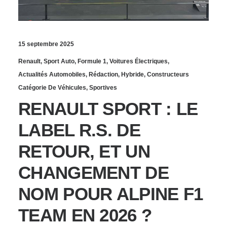
15 septembre 2025
Renault
,
Sport Auto
,
Formule 1
,
Voitures Électriques
,
Actualités Automobiles
,
Rédaction
,
Hybride
,
Constructeurs
Catégorie De Véhicules
,
Sportives
RENAULT SPORT : LE
LABEL R.S. DE
RETOUR, ET UN
CHANGEMENT DE
NOM POUR ALPINE F1
TEAM EN 2026 ?