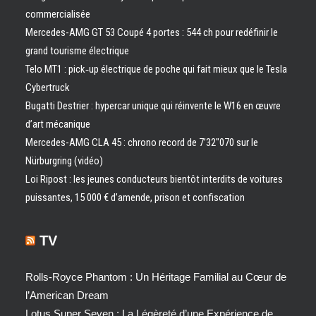
commercialisée
Mercedes-AMG GT 53 Coupé 4 portes : 544 ch pour redéfinir le
grand tourisme électrique
Telo MT1 : pick‑up électrique de poche qui fait mieux que le Tesla
Cybertruck
Bugatti Destrier : hypercar unique qui réinvente le W16 en œuvre
d’art mécanique
Mercedes-AMG CLA 45 : chrono record de 7’32″070 sur le
Nürburgring (vidéo)
Loi Ripost : les jeunes conducteurs bientôt interdits de voitures
puissantes, 15 000 € d’amende, prison et confiscation
TV
Rolls-Royce Phantom : Un Héritage Familial au Cœur de
l’American Dream
Lotus Super Seven : La Légèreté d’une Expérience de