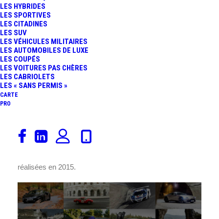
LES HYBRIDES
LES SPORTIVES
LES CITADINES
LES SUV
LES VÉHICULES MILITAIRES
LES AUTOMOBILES DE LUXE
LES COUPÉS
LES VOITURES PAS CHÈRES
LES CABRIOLETS
LES « SANS PERMIS »
CARTE
PRO
Selon le
journal
Le Parisien
, des expérimentations de
limitations de vitesse à 80 km/h, au lieu de 90 km/h sur
les routes départementales bidirectionnelles, seront
réalisées en 2015.