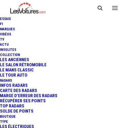
ESSAIS
F1
MARQUES
VIDÉOS
TV
ACTU
SÉCURITÉ ROUTIÈRE : TESTS
INSOLITES
COLLECTION
DE LIMITATIONS DE VITESSE
LES ANCIENNES
LE SALON RÉTROMOBILE
LE MANS CLASSIC
À 80 KM/H EN 2015 !
LE TOUR AUTO
RADARS
INFOS RADARS
CARTE DES RADARS
1 Minutes
|
5 décembre 2014
MARGE D’ERREUR DES RADARS
RÉCUPÉRER SES POINTS
TOP RADARS
SOLDE DE POINTS
BOUTIQUE
TYPE
LES ÉLECTRIQUES
FR