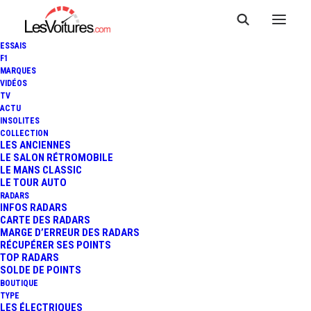
ESSAIS
F1
MARQUES
VIDÉOS
TV
ACTU
SKODA RODIAQ : VERSION
INSOLITES
COLLECTION
CAMPING-CAR DU SUV 100%
LES ANCIENNES
LE SALON RÉTROMOBILE
LE MANS CLASSIC
ÉLECTRIQUE ENYAQ COUPÉ
LE TOUR AUTO
RADARS
INFOS RADARS
CARTE DES RADARS
3 Minutes
|
28 juin 2023
MARGE D’ERREUR DES RADARS
RÉCUPÉRER SES POINTS
TOP RADARS
SOLDE DE POINTS
BOUTIQUE
TYPE
LES ÉLECTRIQUES
FR