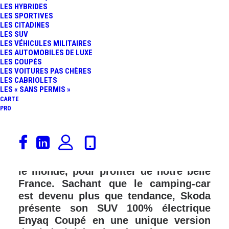
LES HYBRIDES
LES SPORTIVES
LES CITADINES
LES SUV
LES VÉHICULES MILITAIRES
LES AUTOMOBILES DE LUXE
LES COUPÉS
LES VOITURES PAS CHÈRES
LES CABRIOLETS
LES « SANS PERMIS »
CARTE
PRO
Les vacances d’été approchent à grand
pas pour les camping-caristes qui ont
hâte de prendre la route, comme tout
le monde, pour profiter de notre belle
France. Sachant que le camping-car
est devenu plus que tendance, Skoda
présente son SUV 100% électrique
Enyaq Coupé en une unique version