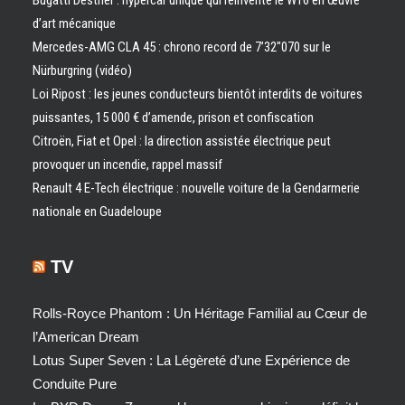
Bugatti Destrier : hypercar unique qui réinvente le W16 en œuvre
d’art mécanique
Mercedes-AMG CLA 45 : chrono record de 7’32″070 sur le
Nürburgring (vidéo)
Loi Ripost : les jeunes conducteurs bientôt interdits de voitures
puissantes, 15 000 € d’amende, prison et confiscation
Citroën, Fiat et Opel : la direction assistée électrique peut
provoquer un incendie, rappel massif
Renault 4 E-Tech électrique : nouvelle voiture de la Gendarmerie
nationale en Guadeloupe
TV
Rolls-Royce Phantom : Un Héritage Familial au Cœur de
l’American Dream
Lotus Super Seven : La Légèreté d’une Expérience de
Conduite Pure