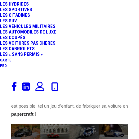
LES HYBRIDES
LES SPORTIVES
LES CITADINES
LES SUV
LES VÉHICULES MILITAIRES
LES AUTOMOBILES DE LUXE
LES COUPÉS
LES VOITURES PAS CHÈRES
LES CABRIOLETS
LES « SANS PERMIS »
CARTE
PRO
Quel passionné d’automobile n’a jamais rêvé de posséder
une Hypercar ou Supercar. Les maquettes et autres
modèles réduits offrent cette possibilité. Et aujourd’hui, il
est possible, tel un jeu d’enfant, de fabriquer sa voiture en
papercraft
!