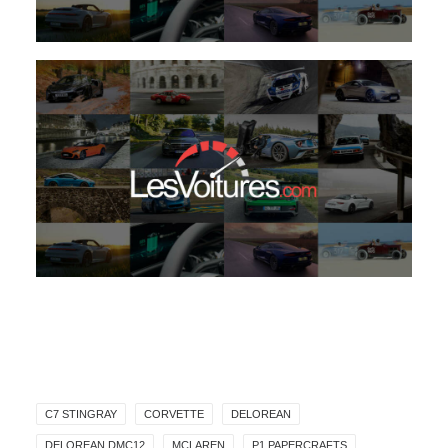
C7 STINGRAY
CORVETTE
DELOREAN
DELOREAN DMC12
MCLAREN
P1 PAPERCRAFTS