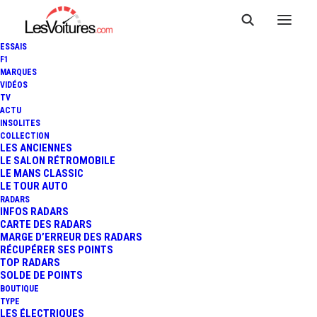
ESSAIS
F1
MARQUES
VIDÉOS
TV
ACTU
MINIATURES : INSOLITE,
INSOLITES
COLLECTION
FABRIQUEZ VOTRE
LES ANCIENNES
LE SALON RÉTROMOBILE
LE MANS CLASSIC
HYPERCAR EN PAPIER !
LE TOUR AUTO
RADARS
INFOS RADARS
CARTE DES RADARS
1 Minutes
|
4 janvier 2015
MARGE D’ERREUR DES RADARS
RÉCUPÉRER SES POINTS
TOP RADARS
SOLDE DE POINTS
BOUTIQUE
TYPE
LES ÉLECTRIQUES
FR