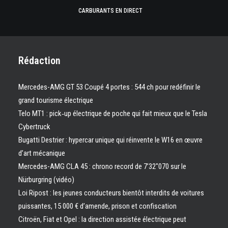
CARBURANTS EN DIRECT
Rédaction
Mercedes-AMG GT 53 Coupé 4 portes : 544 ch pour redéfinir le
grand tourisme électrique
Telo MT1 : pick‑up électrique de poche qui fait mieux que le Tesla
Cybertruck
Bugatti Destrier : hypercar unique qui réinvente le W16 en œuvre
d’art mécanique
Mercedes-AMG CLA 45 : chrono record de 7’32″070 sur le
Nürburgring (vidéo)
Loi Ripost : les jeunes conducteurs bientôt interdits de voitures
puissantes, 15 000 € d’amende, prison et confiscation
Citroën, Fiat et Opel : la direction assistée électrique peut