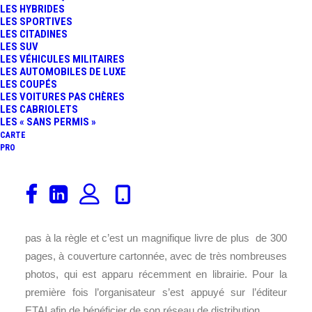
LES HYBRIDES
FR
LES SPORTIVES
LES CITADINES
LES SUV
LES VÉHICULES MILITAIRES
LES AUTOMOBILES DE LUXE
LES COUPÉS
LES VOITURES PAS CHÈRES
LES CABRIOLETS
LES « SANS PERMIS »
CARTE
PRO
C’est toujours très opportunément, à la veille de Noël, que
Patrick Peter et son organisation sortent leur traditionnel
livre sur l’édition du
Tour Auto
de l’année. 2016 ne faillit
pas à la règle et c’est un magnifique livre de plus de 300
pages, à couverture cartonnée, avec de très nombreuses
photos, qui est apparu récemment en librairie. Pour la
première fois l’organisateur s’est appuyé sur l’éditeur
ETAI afin de bénéficier de son réseau de distribution.