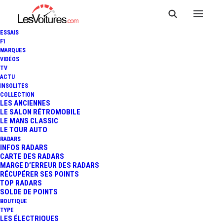
ESSAIS
F1
MARQUES
VIDÉOS
TV
TOUR AUTO : LE SUPERBE
ACTU
INSOLITES
OUVRAGE DE L'ÉDITION DU
COLLECTION
LES ANCIENNES
LE SALON RÉTROMOBILE
25ÈME ANNIVERSAIRE
LE MANS CLASSIC
LE TOUR AUTO
DISPONIBLE !
RADARS
INFOS RADARS
CARTE DES RADARS
MARGE D’ERREUR DES RADARS
RÉCUPÉRER SES POINTS
2 Minutes
|
13 décembre 2016
TOP RADARS
SOLDE DE POINTS
BOUTIQUE
TYPE
LES ÉLECTRIQUES