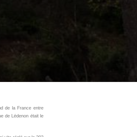
d de la France entre
ue de Lédenon était le