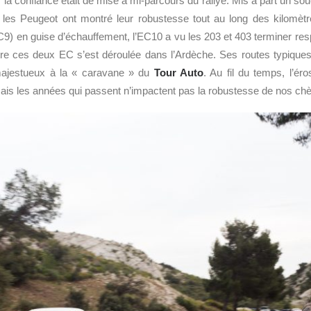
la confiance était de mise à mi-parcours du rallye. Mis à part un souc
 les Peugeot ont montré leur robustesse tout au long des kilomèt
C9) en guise d’échauffement, l’EC10 a vu les 203 et 403 terminer re
tre ces deux EC s’est déroulée dans l’Ardèche. Ses routes typique
 majestueux à la « caravane » du
Tour Auto
. Au fil du temps, l’éro
ais les années qui passent n’impactent pas la robustesse de nos chè