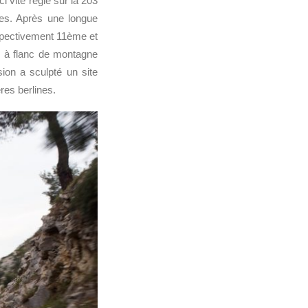
i vite réglé sur la 203
res. Après une longue
spectivement 11ème et
s à flanc de montagne
sion a sculpté un site
res berlines.