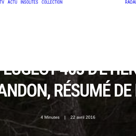
TV
ACTU
INSOLITES
COLLECTION
RADA
LES ANCIENNES
LE SALON RÉTROMOBILE
LE MANS CLASSIC
LE TOUR AUTO
PEUGEOT 403 D'ETIE
ANDON, RÉSUMÉ DE L
4 Minutes
|
22 avril 2016