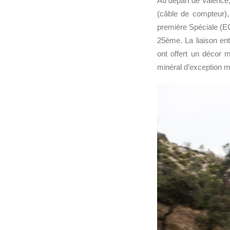
Au départ de Valence, 
(câble de compteur),
première Spéciale (E
25ème. La liaison en
ont offert un décor
minéral d’exception m