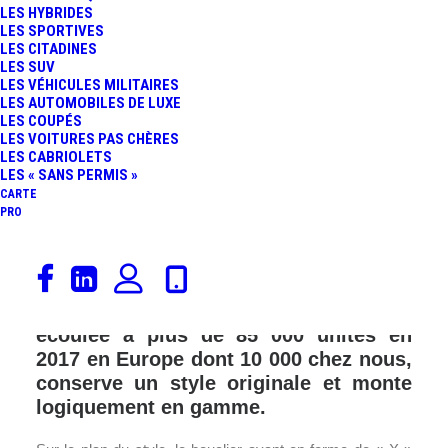
LES HYBRIDES
LES SPORTIVES
LES CITADINES
LES SUV
LES VÉHICULES MILITAIRES
LES AUTOMOBILES DE LUXE
LES COUPÉS
LES VOITURES PAS CHÈRES
LES CABRIOLETS
LES « SANS PERMIS »
CARTE
PRO
Lancée en 2014, la seconde génération
de la Toyota Aygo est en âge d’être
restylée. La citadine à succès qui s’est
écoulée à plus de 85 000 unités en
2017 en Europe dont 10 000 chez nous,
conserve un style originale et monte
logiquement en gamme.