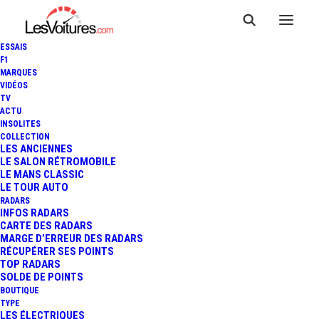
ESSAIS
F1
MARQUES
VIDÉOS
TV
ACTU
TOYOTA AYGO : LÉGER
INSOLITES
COLLECTION
RESTYLAGE ET
LES ANCIENNES
LE SALON RÉTROMOBILE
LE MANS CLASSIC
OPTIMISATIONS
LE TOUR AUTO
RADARS
INFOS RADARS
CARTE DES RADARS
2 Minutes
|
23 février 2018
MARGE D’ERREUR DES RADARS
RÉCUPÉRER SES POINTS
TOP RADARS
SOLDE DE POINTS
BOUTIQUE
TYPE
LES ÉLECTRIQUES
FR