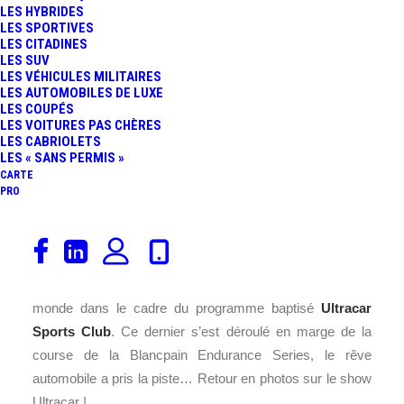
LES HYBRIDES
LES SPORTIVES
LES CITADINES
LES SUV
LES VÉHICULES MILITAIRES
LES AUTOMOBILES DE LUXE
LES COUPÉS
LES VOITURES PAS CHÈRES
LES CABRIOLETS
LES « SANS PERMIS »
CARTE
PRO
Appelez-les Ultracars ou Mégacars ou encore Supercars
de l’extrême ! Ce week-end au Paul Ricard, SRO a réussi
l’exploit de réunir les plus merveilleuses voitures du
monde dans le cadre du programme baptisé
Ultracar
Sports Club
. Ce dernier s’est déroulé en marge de la
course de la Blancpain Endurance Series, le rêve
automobile a pris la piste… Retour en photos sur le show
Ultracar !