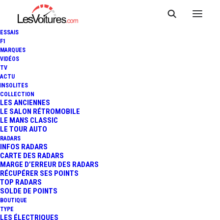
ESSAIS
F1
MARQUES
VIDÉOS
TV
ACTU
ULTRACAR SPORTS CLUB :
INSOLITES
COLLECTION
PREMIÈRE MONDIALE
LES ANCIENNES
LE SALON RÉTROMOBILE
LE MANS CLASSIC
RÉUSSIE AU PAUL RICARD !
LE TOUR AUTO
RADARS
INFOS RADARS
CARTE DES RADARS
1 Minutes
|
21 juin 2015
MARGE D’ERREUR DES RADARS
RÉCUPÉRER SES POINTS
TOP RADARS
SOLDE DE POINTS
BOUTIQUE
TYPE
LES ÉLECTRIQUES
FR