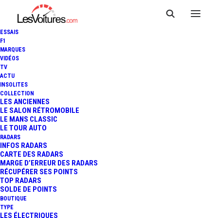
ESSAIS
F1
MARQUES
VIDÉOS
TV
ACTU
USA : UNE VOITURE
INSOLITES
COLLECTION
AUTONOME IMPLIQUÉE
LES ANCIENNES
LE SALON RÉTROMOBILE
LE MANS CLASSIC
DANS UN ACCIDENT (VIDÉOS)
LE TOUR AUTO
RADARS
INFOS RADARS
CARTE DES RADARS
1 Minutes
|
7 mai 2018
MARGE D’ERREUR DES RADARS
RÉCUPÉRER SES POINTS
TOP RADARS
SOLDE DE POINTS
BOUTIQUE
TYPE
LES ÉLECTRIQUES
FR