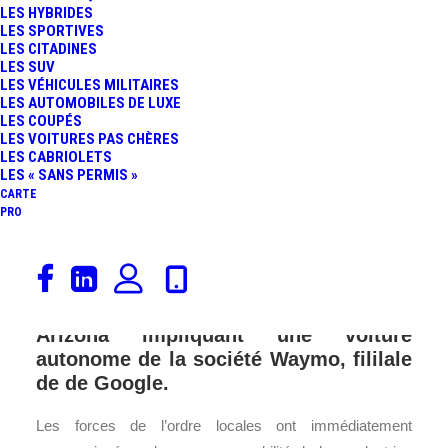
LES HYBRIDES
LES SPORTIVES
LES CITADINES
LES SUV
LES VÉHICULES MILITAIRES
LES AUTOMOBILES DE LUXE
LES COUPÉS
LES VOITURES PAS CHÈRES
LES CABRIOLETS
LES « SANS PERMIS »
CARTE
PRO
Cette fois, la technologie n’est pas en
cause et rien ne pouvait empêcher
l’accident survenu le 4 mai dernier en
Arizona impliquant une voiture
autonome de la société Waymo, fililale
de de Google.
Les forces de l’ordre locales ont immédiatement