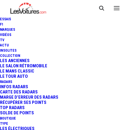
ESSAIS
F1
MARQUES
VIDÉOS
TV
ACTU
VIDÉO : IMMERSION DANS
INSOLITES
COLLECTION
L'ART DU TUNING
LES ANCIENNES
LE SALON RÉTROMOBILE
LE MANS CLASSIC
JAPONAIS...
LE TOUR AUTO
RADARS
INFOS RADARS
CARTE DES RADARS
1 Minute
|
11 novembre 2014
MARGE D’ERREUR DES RADARS
RÉCUPÉRER SES POINTS
TOP RADARS
SOLDE DE POINTS
BOUTIQUE
TYPE
LES ÉLECTRIQUES
FR