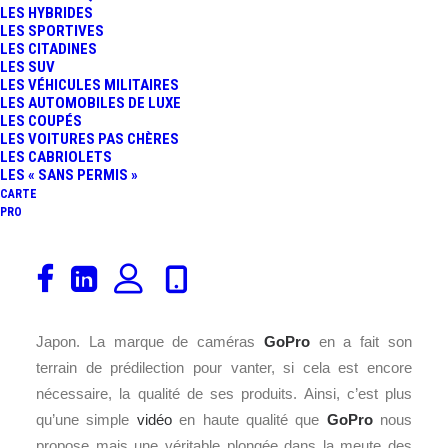
LES HYBRIDES
LES SPORTIVES
LES CITADINES
LES SUV
LES VÉHICULES MILITAIRES
LES AUTOMOBILES DE LUXE
LES COUPÉS
LES VOITURES PAS CHÈRES
LES CABRIOLETS
LES « SANS PERMIS »
CARTE
PRO
On peut critiquer (ou pas) les fans de
Tuning
, mais s’il y
a bien un pays où l’art de la rue est poussé à son
maximum et avec un esprit authentique, c’est bien au
Japon. La marque de caméras
GoPro
en a fait son
terrain de prédilection pour vanter, si cela est encore
nécessaire, la qualité de ses produits. Ainsi, c’est plus
qu’une simple
vidéo
en haute qualité que
GoPro
nous
propose mais une véritable plongée dans la meute des