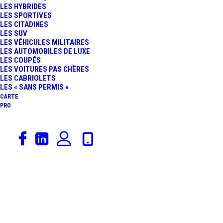
LES HYBRIDES
ÉQUIPAGES DES NISSAN
LES SPORTIVES
LES CITADINES
LES SUV
GT-R LM NISMO
LES VÉHICULES MILITAIRES
LES AUTOMOBILES DE LUXE
LES COUPÉS
DÉSIGNÉS !
LES VOITURES PAS CHÈRES
LES CABRIOLETS
LES « SANS PERMIS »
CARTE
PRO
27 février 2015
Rédaction
,
Constructeurs
,
LMP1
,
Nissan
,
Circuits
,
Actualités Automobiles
,
24 Heures Du Mans
,
Vidéos
,
Sport Auto
VIDÉO : PRENEZ LE
VOLANT DE LA