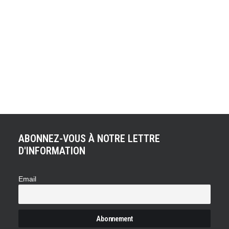
KEN BLOCK !
Publiée en novembre 2013, le 6ème opus de la série de
vidéos Gymkhana apparaît aujourd'hui sous un autre
angle et pas n'importe lequel. Le partenaire technique de
Ken Block propose une édition spéciale de Gymkhana 6
qui nous plonge en immersion totale à bord de la Ford
Fiesta ST RX43 2013 du fantasque pilote. Ainsi…
ABONNEZ-VOUS À NOTRE LETTRE
D'INFORMATION
Email