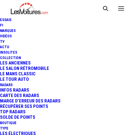
ESSAIS
F1
MARQUES
VIDÉOS
TV
ACTU
VIDÉO : LE PILOTAGE DES
INSOLITES
COLLECTION
LMP1-H, COMMENT ÇA
LES ANCIENNES
LE SALON RÉTROMOBILE
LE MANS CLASSIC
MARCHE ?
LE TOUR AUTO
RADARS
INFOS RADARS
CARTE DES RADARS
1 Minute
|
24 avril 2014
MARGE D’ERREUR DES RADARS
RÉCUPÉRER SES POINTS
TOP RADARS
SOLDE DE POINTS
BOUTIQUE
TYPE
LES ÉLECTRIQUES
FR