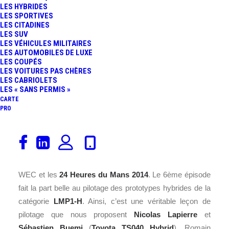
LES HYBRIDES
LES SPORTIVES
LES CITADINES
LES SUV
LES VÉHICULES MILITAIRES
LES AUTOMOBILES DE LUXE
LES COUPÉS
LES VOITURES PAS CHÈRES
LES CABRIOLETS
LES « SANS PERMIS »
CARTE
PRO
L’ACO (Automobile Club de l’Ouest) propose, depuis
quelques semaines, une série de vidéos très intéressante
sur la nouvelle réglementation mise en place pour le FIA
WEC et les
24 Heures du Mans
2014
. Le 6ème épisode
fait la part belle au pilotage des prototypes hybrides de la
catégorie
LMP1-H
. Ainsi, c’est une véritable leçon de
pilotage que nous proposent
Nicolas Lapierre
et
Sébastien Buemi
(
Toyota
TS040 Hybrid
), Romain