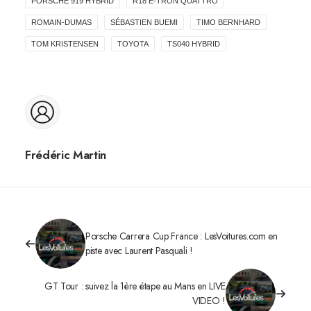
PORSCHE 919 HYBRID
R18 E-TRON QUATTRO
ROMAIN-DUMAS
SÉBASTIEN BUEMI
TIMO BERNHARD
TOM KRISTENSEN
TOYOTA
TS040 HYBRID
Frédéric Martin
Porsche Carrera Cup France : LesVoitures.com en
piste avec Laurent Pasquali !
GT Tour : suivez la 1ère étape au Mans en LIVE
VIDEO !