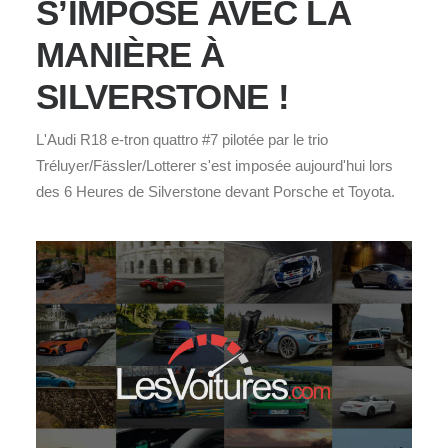
S’IMPOSE AVEC LA
MANIÈRE À
SILVERSTONE !
L'Audi R18 e-tron quattro #7 pilotée par le trio
Tréluyer/Fässler/Lotterer s'est imposée aujourd'hui lors
des 6 Heures de Silverstone devant Porsche et Toyota.