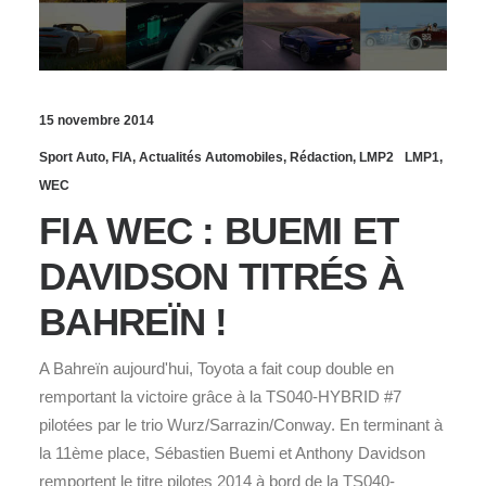
15 novembre 2014
Sport Auto
,
FIA
,
Actualités Automobiles
,
Rédaction
,
LMP2
LMP1
,
WEC
FIA WEC : BUEMI ET
DAVIDSON TITRÉS À
BAHREÏN !
A Bahreïn aujourd'hui, Toyota a fait coup double en
remportant la victoire grâce à la TS040-HYBRID #7
pilotées par le trio Wurz/Sarrazin/Conway. En terminant à
la 11ème place, Sébastien Buemi et Anthony Davidson
remportent le titre pilotes 2014 à bord de la TS040-