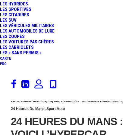
LES HYBRIDES
DOUBLÉ DU TOYOTA
LES SPORTIVES
LES CITADINES
LES SUV
GAZOO RACING
LES VÉHICULES MILITAIRES
LES AUTOMOBILES DE LUXE
LES COUPÉS
LES VOITURES PAS CHÈRES
LES CABRIOLETS
LES « SANS PERMIS »
CARTE
PRO
15 janvier 2021
WEC
,
Constructeurs
,
Toyota
,
Rédaction
Actualités Automobiles
,
24 Heures Du Mans
,
Sport Auto
24 HEURES DU MANS :
VOICI L’HYPERCAR