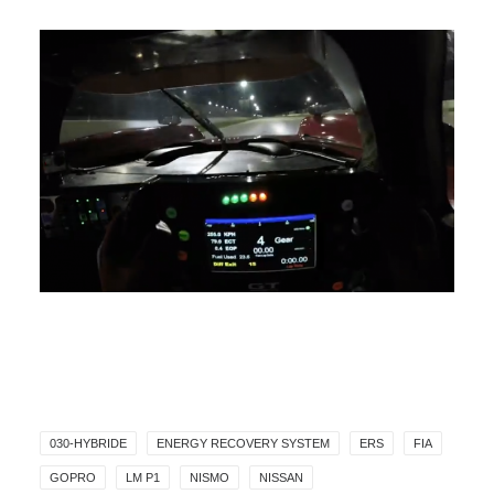
030-HYBRIDE
ENERGY RECOVERY SYSTEM
ERS
FIA
GOPRO
LM P1
NISMO
NISSAN