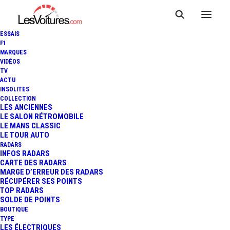
ESSAIS
F1
MARQUES
VIDÉOS
TV
ACTU
VIDÉO : PRENEZ LE VOLANT
INSOLITES
COLLECTION
DE LA NISSAN GT-R LM
LES ANCIENNES
LE SALON RÉTROMOBILE
LE MANS CLASSIC
NISMO !
LE TOUR AUTO
RADARS
INFOS RADARS
CARTE DES RADARS
1 Minute
|
27 février 2015
MARGE D’ERREUR DES RADARS
RÉCUPÉRER SES POINTS
TOP RADARS
SOLDE DE POINTS
BOUTIQUE
TYPE
LES ÉLECTRIQUES
FR