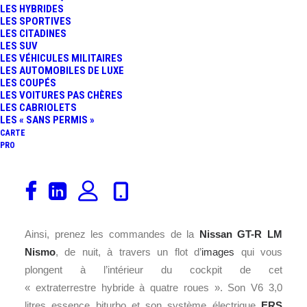
LES HYBRIDES
LES SPORTIVES
LES CITADINES
LES SUV
LES VÉHICULES MILITAIRES
LES AUTOMOBILES DE LUXE
LES COUPÉS
LES VOITURES PAS CHÈRES
LES CABRIOLETS
LES « SANS PERMIS »
CARTE
PRO
Etes-vous prêts à piloter la
LM P1
-H
Nissan
? Que vous
ayez le permis de conduire ou pas, une licence de pilote
FIA
ou pas,
GoPro
vous propose une incroyable
vidéo
.
Ainsi, prenez les commandes de la
Nissan GT-R LM
Nismo
, de nuit, à travers un flot d’
images
qui vous
plongent à l’intérieur du cockpit de cet
« extraterrestre hybride à quatre roues ». Son V6 3,0
litres essence biturbo et son système électrique
ERS