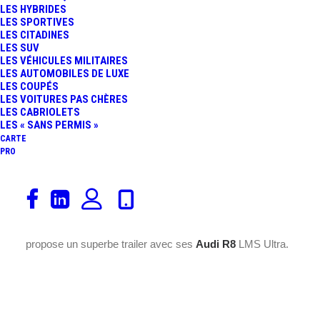
LES HYBRIDES
FR
LES SPORTIVES
LES CITADINES
LES SUV
LES VÉHICULES MILITAIRES
LES AUTOMOBILES DE LUXE
LES COUPÉS
LES VOITURES PAS CHÈRES
LES CABRIOLETS
LES « SANS PERMIS »
CARTE
PRO
Les 24 Heures de
Spa
se rapprochent à grands pas. Les
Ardennes belges seront le théâtre, les 27 et 28 juilet 2013,
de LA course dédiée aux
GT3
. L’équipe belge
WRT
nous
propose un superbe trailer avec ses
Audi
R8
LMS Ultra.