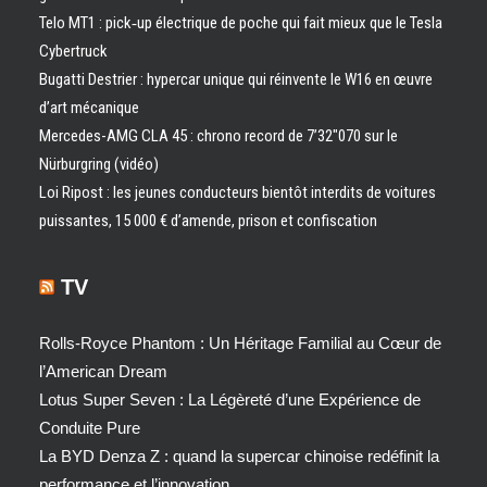
Telo MT1 : pick‑up électrique de poche qui fait mieux que le Tesla
Cybertruck
Bugatti Destrier : hypercar unique qui réinvente le W16 en œuvre
d’art mécanique
Mercedes-AMG CLA 45 : chrono record de 7’32″070 sur le
Nürburgring (vidéo)
Loi Ripost : les jeunes conducteurs bientôt interdits de voitures
puissantes, 15 000 € d’amende, prison et confiscation
TV
Rolls-Royce Phantom : Un Héritage Familial au Cœur de
l’American Dream
Lotus Super Seven : La Légèreté d’une Expérience de
Conduite Pure
La BYD Denza Z : quand la supercar chinoise redéfinit la
performance et l’innovation