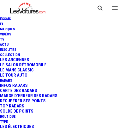
ESSAIS
F1
MARQUES
VIDÉOS
TV
VIDÉO : LE BELGIAN AUDI
ACTU
INSOLITES
CLUB TEAM WRT PRÉSENTE
COLLECTION
LES ANCIENNES
LE SALON RÉTROMOBILE
SON TRAILER DES 24 HEURES
LE MANS CLASSIC
LE TOUR AUTO
DE SPA !
RADARS
INFOS RADARS
CARTE DES RADARS
MARGE D’ERREUR DES RADARS
RÉCUPÉRER SES POINTS
1 Minute
|
17 juillet 2013
TOP RADARS
SOLDE DE POINTS
BOUTIQUE
TYPE
LES ÉLECTRIQUES