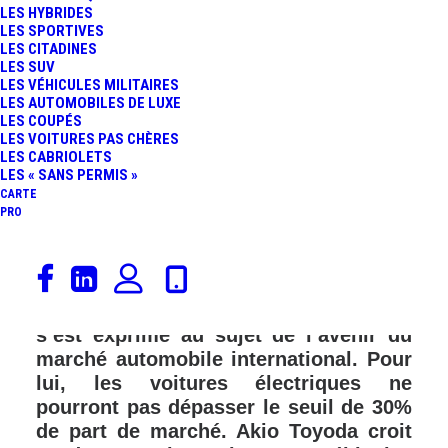
LES HYBRIDES
FR
LES SPORTIVES
LES CITADINES
LES SUV
LES VÉHICULES MILITAIRES
LES AUTOMOBILES DE LUXE
LES COUPÉS
LES VOITURES PAS CHÈRES
LES CABRIOLETS
LES « SANS PERMIS »
CARTE
PRO
Akio Toyoda, le PDG de T
oyota Motor
Corporation, à savoir le premier
constructeur automobile au monde,
s’est exprimé au sujet de l’avenir du
marché automobile international. Pour
lui, les voitures électriques ne
pourront pas dépasser le seuil de 30%
de part de marché. Akio Toyoda croit