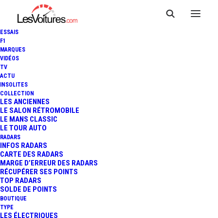
ESSAIS
F1
MARQUES
VIDÉOS
TV
VOITURES ÉLECTRIQUES :
ACTU
INSOLITES
PAS PLUS DE 30% DU
COLLECTION
LES ANCIENNES
LE SALON RÉTROMOBILE
MARCHÉ MONDIAL SELON
LE MANS CLASSIC
LE TOUR AUTO
AKIO TOYODA
RADARS
INFOS RADARS
CARTE DES RADARS
MARGE D’ERREUR DES RADARS
RÉCUPÉRER SES POINTS
2 Minutes
|
25 janvier 2024
TOP RADARS
SOLDE DE POINTS
BOUTIQUE
TYPE
LES ÉLECTRIQUES