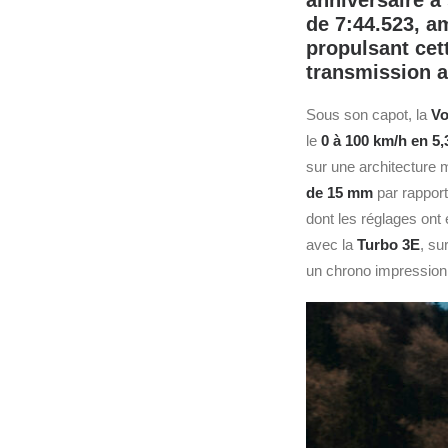
anniversaire à
de 7:44.523, am
propulsant cet
transmission a
Sous son capot, la
Vo
le
0 à 100 km/h en 5,
sur une architecture
de 15 mm
par rappor
dont les réglages ont
avec la
Turbo 3E
, sur
un chrono impressio