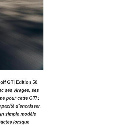
lf GTI Edition 50
,
ec ses virages, ses
me pour cette GTI :
apacité d’encaisser
’un simple modèle
pactes lorsque