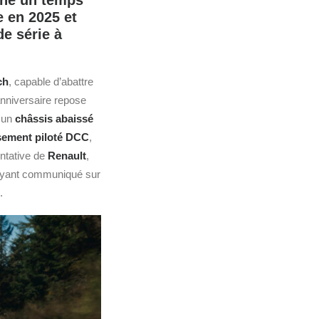
igné un temps
e en 2025 et
e série à
ch
, capable d’abattre
anniversaire repose
c un
châssis abaissé
sement piloté DCC
,
entative de
Renault
,
yant communiqué sur
.