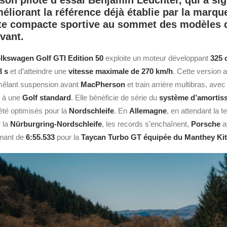
 son pilote d’essai Benjamin Leuchter, qui a s
éliorant la référence déjà établie par la marqu
te compacte sportive au sommet des modèles d
vant.
lkswagen
Golf GTI Edition 50
exploite un moteur développant
325 
3 s
et d’atteindre une
vitesse maximale de 270 km/h
. Cette version 
 mêlant suspension avant
MacPherson
et train arrière multibras, ave
t à une
Golf standard
. Elle bénéficie de série du
système d’amortis
 été optimisés pour la
Nordschleife
. En
Allemagne
, en attendant la t
 la
Nürburgring‑Nordschleife
, les records s’enchaînent,
Porsche
a
nnant de
6:55.533
pour la
Taycan Turbo GT équipée du Manthey Kit