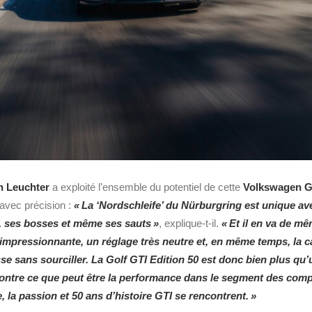
n Leuchter
a exploité l’ensemble du potentiel de cette
Volkswagen Go
 avec précision :
« La ‘Nordschleife’ du Nürburgring est unique av
s, ses bosses et même ses sauts »
, explique‑t‑il.
« Et il en va de mê
impressionnante, un réglage très neutre et, en même temps, la c
se sans sourciller. La Golf GTI Edition 50 est donc bien plus qu
 montre ce que peut être la performance dans le segment des com
, la passion et 50 ans d’histoire GTI se rencontrent. »