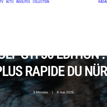
TV
ACTU
INSOLITES
COLLECTION
RADA
LES ANCIENNES
LE SALON RÉTROMOBILE
LE MANS CLASSIC
LE TOUR AUTO
F GTI 50 EDITION :
 PLUS RAPIDE DU NÜ
3 Minutes
|
8 mai 2026