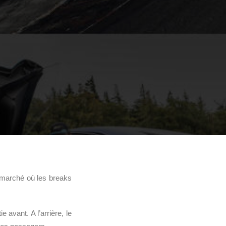
n marché où les breaks
e avant. A l’arrière, le