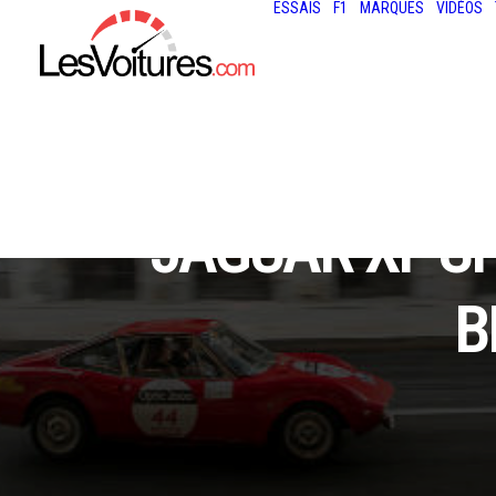
ESSAIS
F1
MARQUES
VIDÉOS
JAGUAR XF S
B