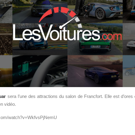
uar
sera l’une des attractions du salon de Francfort. Elle est d’ores 
n vidéo.
e.com/watch?v=WkfvsPjNemU