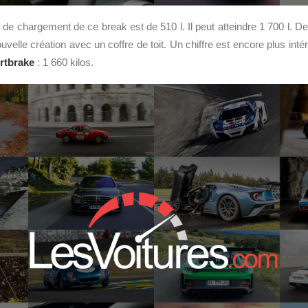
 de chargement de ce break est de 510 l. Il peut atteindre 1 700 l. D
velle création avec un coffre de toit. Un chiffre est encore plus inté
rtbrake
: 1 660 kilos.