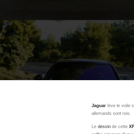
Jaguar
lève le voile 
allemands sont rois.
Le
dessin
de cette
XF