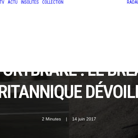
TV
ACTU
INSOLITES
COLLECTION
RADA
LES ANCIENNES
LE SALON RÉTROMOBILE
LE MANS CLASSIC
LE TOUR AUTO
PORTBRAKE : LE BRE
RITANNIQUE DÉVOILÉ
2 Minutes
|
14 juin 2017