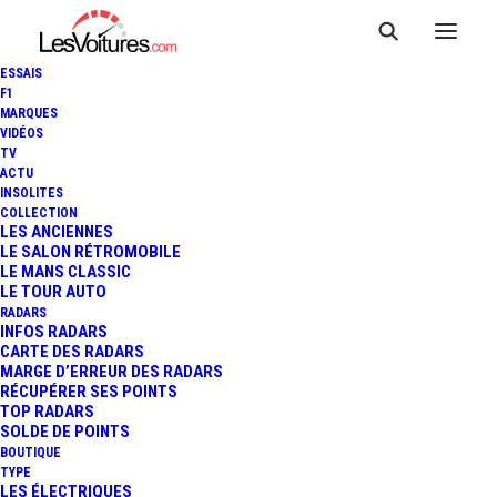
ESSAIS
F1
MARQUES
VIDÉOS
TV
ACTU
HYUNDAI KONA : LE
INSOLITES
COLLECTION
NOUVEAU SUV URBAIN
LES ANCIENNES
LE SALON RÉTROMOBILE
LE MANS CLASSIC
ORIGINAL !
LE TOUR AUTO
RADARS
INFOS RADARS
CARTE DES RADARS
3 Minutes
|
14 juin 2017
MARGE D’ERREUR DES RADARS
RÉCUPÉRER SES POINTS
TOP RADARS
SOLDE DE POINTS
BOUTIQUE
TYPE
LES ÉLECTRIQUES
FR