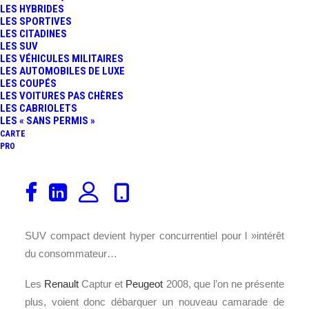
LES HYBRIDES
LES SPORTIVES
LES CITADINES
LES SUV
LES VÉHICULES MILITAIRES
LES AUTOMOBILES DE LUXE
LES COUPÉS
LES VOITURES PAS CHÈRES
LES CABRIOLETS
LES « SANS PERMIS »
CARTE
PRO
Au tour de Hyundai de révéler un petit
SUV
, le
Kona
. Il
débarque au lendemain de la révélation de l’un de ses
concurrents directs, le C3 Aircross. Le segment B des
SUV compact devient hyper concurrentiel pour l »intérêt
du consommateur…
Les
Renault
Captur et
Peugeot
2008, que l’on ne présente
plus, voient donc débarquer un nouveau camarade de