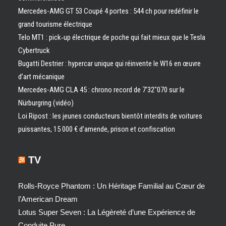
Mercedes-AMG GT 53 Coupé 4 portes : 544 ch pour redéfinir le
grand tourisme électrique
Telo MT1 : pick‑up électrique de poche qui fait mieux que le Tesla
Cybertruck
Bugatti Destrier : hypercar unique qui réinvente le W16 en œuvre
d’art mécanique
Mercedes-AMG CLA 45 : chrono record de 7’32″070 sur le
Nürburgring (vidéo)
Loi Ripost : les jeunes conducteurs bientôt interdits de voitures
puissantes, 15 000 € d’amende, prison et confiscation
TV
Rolls-Royce Phantom : Un Héritage Familial au Cœur de
l’American Dream
Lotus Super Seven : La Légèreté d’une Expérience de
Conduite Pure