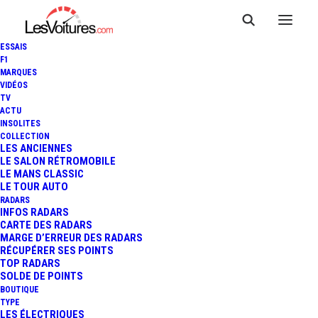
ESSAIS
F1
MARQUES
VIDÉOS
TV
ACTU
24 HEURES DU MANS -
INSOLITES
COLLECTION
REPLAY ESSAIS LIBRES - 20H
LES ANCIENNES
LE SALON RÉTROMOBILE
LE MANS CLASSIC
À 21H
LE TOUR AUTO
RADARS
INFOS RADARS
CARTE DES RADARS
1 Minute
|
19 juin 2013
MARGE D’ERREUR DES RADARS
RÉCUPÉRER SES POINTS
TOP RADARS
SOLDE DE POINTS
BOUTIQUE
TYPE
LES ÉLECTRIQUES
FR