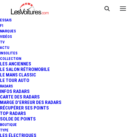
ESSAIS
F1
MARQUES
VIDÉOS
TV
ACTU
24 HEURES DU MANS -
INSOLITES
COLLECTION
REPLAY ESSAIS LIBRES - 18H
LES ANCIENNES
LE SALON RÉTROMOBILE
LE MANS CLASSIC
À 19H
LE TOUR AUTO
RADARS
INFOS RADARS
CARTE DES RADARS
1 Minute
|
19 juin 2013
MARGE D’ERREUR DES RADARS
RÉCUPÉRER SES POINTS
TOP RADARS
SOLDE DE POINTS
BOUTIQUE
TYPE
LES ÉLECTRIQUES
FR