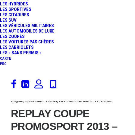
LES HYBRIDES
2013, DÉCOUVERTE DE
LES SPORTIVES
LES CITADINES
LES SUV
LA PISTE
LES VÉHICULES MILITAIRES
LES AUTOMOBILES DE LUXE
LES COUPÉS
LES VOITURES PAS CHÈRES
LES CABRIOLETS
LES « SANS PERMIS »
CARTE
PRO
25 juillet 2013
Bugatti
,
Sport Auto
,
Vidéos
,
24 Heures Du Mans
,
TV
,
Voiture
REPLAY COUPE
PROMOSPORT 2013 –