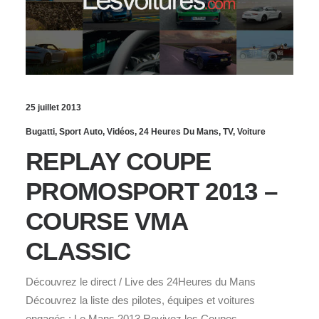
25 juillet 2013
Bugatti
,
Sport Auto
,
Vidéos
,
24 Heures Du Mans
,
TV
,
Voiture
REPLAY COUPE
PROMOSPORT 2013 –
COURSE VMA
CLASSIC
Découvrez le direct / Live des 24Heures du Mans
Découvrez la liste des pilotes, équipes et voitures
engagés : Le Mans 2013 Revivez les Coupes