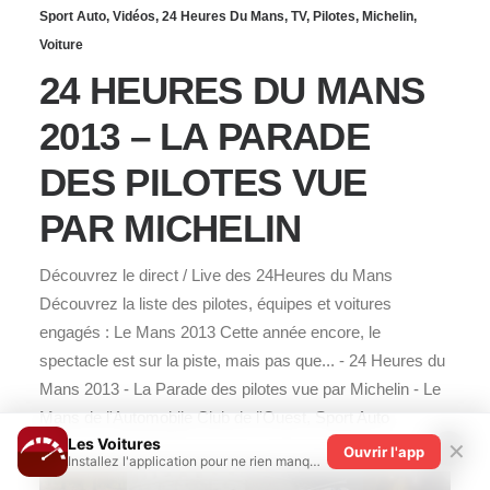
Sport Auto
,
Vidéos
,
24 Heures Du Mans
,
TV
,
Pilotes
,
Michelin
,
Voiture
24 HEURES DU MANS
2013 – LA PARADE
DES PILOTES VUE
PAR MICHELIN
Découvrez le direct / Live des 24Heures du Mans
Découvrez la liste des pilotes, équipes et voitures
engagés : Le Mans 2013 Cette année encore, le
spectacle est sur la piste, mais pas que... - 24 Heures du
Mans 2013 - La Parade des pilotes vue par Michelin - Le
Mans de l'Automobile Club de l'Ouest, Sport Auto
Les Voitures
✕
Ouvrir l'app
Installez l'application pour ne rien manquer !