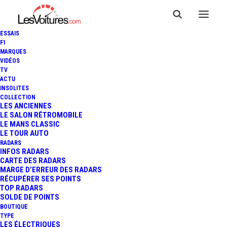
ESSAIS
F1
MARQUES
VIDÉOS
Aire de covoiturage
TV
ACTU
INSOLITES
Arelaune-en-Seine
COLLECTION
LES ANCIENNES
LE SALON RÉTROMOBILE
LE MANS CLASSIC
LE TOUR AUTO
Cette
Aire de covoiturage
, du nom de
St-Nicolas-de-
RADARS
Bliquetuit – Pont de Brotonne
, située à
La Mailleraye-
INFOS RADARS
CARTE DES RADARS
sur-Seine
, dans le département de
Seine-Maritime
MARGE D’ERREUR DES RADARS
(
Normandie
), est un lieu pratique et accessible pour
RÉCUPÉRER SES POINTS
TOP RADARS
faciliter vos déplacements partagés. Positionnée
, à
SOLDE DE POINTS
proximité de
Impasse Du Pont
, elle bénéficie d’un
BOUTIQUE
TYPE
emplacement stratégique
qui la rend idéale pour les
LES ÉLECTRIQUES