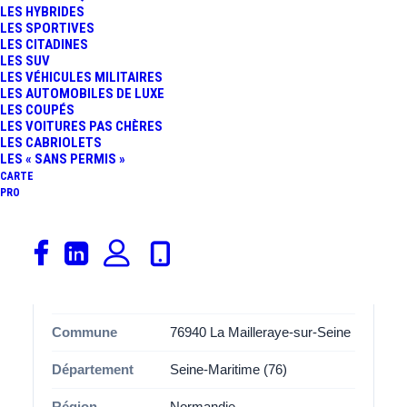
trajets du quotidien ou les longues distances.
LES HYBRIDES
LES SPORTIVES
LES CITADINES
Avec ses
28 places de stationnement
, cette aire
LES SUV
Arelaune-en-Seine NC
est spécialement aménagée pour
LES VÉHICULES MILITAIRES
accueillir les covoitureurs dans des bonnes conditions.
LES AUTOMOBILES DE LUXE
LES COUPÉS
Que vous soyez conducteur ou passager, vous
LES VOITURES PAS CHÈRES
apprécierez l’organisation et l’espace disponibles, pensés
LES CABRIOLETS
LES « SANS PERMIS »
pour améliorer l’expérience de covoiturage.
CARTE
PRO
Informations
Catégorie
Covoiturage
Adresse
Impasse Du Pont
Commune
76940 La Mailleraye-sur-Seine
Département
Seine-Maritime (76)
Région
Normandie