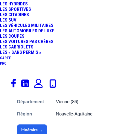
LES HYBRIDES
Avec ses
12 places de stationnement
, cette aire
Cissé
LES SPORTIVES
LES CITADINES
Communale
est spécialement aménagée pour accueillir
LES SUV
les covoitureurs dans des bonnes conditions. Que vous
LES VÉHICULES MILITAIRES
soyez conducteur ou passager, vous apprécierez
LES AUTOMOBILES DE LUXE
LES COUPÉS
l’organisation et l’espace disponibles, pensés pour
LES VOITURES PAS CHÈRES
améliorer l’expérience de covoiturage.
LES CABRIOLETS
LES « SANS PERMIS »
CARTE
PRO
Informations
Catégorie
Covoiturage
Commune
86170 Cisse
Département
Vienne (86)
Région
Nouvelle-Aquitaine
Itinéraire →