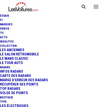
ESSAIS
F1
MARQUES
VIDÉOS
Aire de covoiturage
TV
ACTU
INSOLITES
cisse
COLLECTION
LES ANCIENNES
LE SALON RÉTROMOBILE
LE MANS CLASSIC
LE TOUR AUTO
Cette
Aire de covoiturage
, du nom de
Place de la
RADARS
mairie
, située à
Cisse
, dans le département de
Vienne
INFOS RADARS
CARTE DES RADARS
(
Nouvelle-Aquitaine
), est un lieu pratique et accessible
MARGE D’ERREUR DES RADARS
pour faciliter vos déplacements partagés. Positionnée
RÉCUPÉRER SES POINTS
TOP RADARS
Place de la mairie
, à proximité de
, elle bénéficie d’un
SOLDE DE POINTS
emplacement stratégique
B032
qui la rend idéale pour les
BOUTIQUE
TYPE
trajets du quotidien ou les longues distances.
LES ÉLECTRIQUES