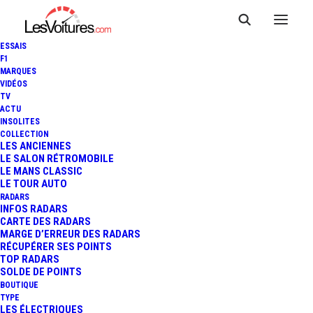
ESSAIS
F1
MARQUES
VIDÉOS
Aire de covoiturage
TV
ACTU
INSOLITES
jaunay marigny
COLLECTION
LES ANCIENNES
LE SALON RÉTROMOBILE
LE MANS CLASSIC
LE TOUR AUTO
Cette
Aire de covoiturage
, du nom de
Place Philippe
RADARS
de Brissac
, située à
Jaunay-Marigny
, dans le
INFOS RADARS
CARTE DES RADARS
département de
Vienne
(
Nouvelle-Aquitaine
), est un lieu
MARGE D’ERREUR DES RADARS
pratique et accessible pour faciliter vos déplacements
RÉCUPÉRER SES POINTS
TOP RADARS
partagés. Positionnée
Place Philippe de Brissac
, à
SOLDE DE POINTS
proximité de
Place Philippe de Brissac
, elle bénéficie
BOUTIQUE
TYPE
d’un emplacement stratégique
Place Philippe de
LES ÉLECTRIQUES