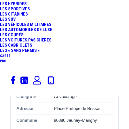
Brissac
qui la rend idéale pour les trajets du quotidien ou
LES HYBRIDES
LES SPORTIVES
les longues distances.
LES CITADINES
LES SUV
Avec ses
15 places de stationnement
, cette aire
LES VÉHICULES MILITAIRES
Marigny-Brizay Communale
est spécialement
LES AUTOMOBILES DE LUXE
LES COUPÉS
aménagée pour accueillir les covoitureurs dans des
LES VOITURES PAS CHÈRES
bonnes conditions. Que vous soyez conducteur ou
LES CABRIOLETS
LES « SANS PERMIS »
passager, vous apprécierez l’organisation et l’espace
CARTE
disponibles, pensés pour améliorer l’expérience de
PRO
covoiturage.
Informations
Catégorie
Covoiturage
Adresse
Place Philippe de Brissac
Commune
86380 Jaunay-Marigny