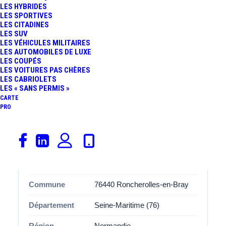
trajets du quotidien ou les longues distances.
LES HYBRIDES
LES SPORTIVES
LES CITADINES
Avec ses
3 places de stationnement
, cette aire
NC
est
LES SUV
spécialement aménagée pour accueillir les covoitureurs
LES VÉHICULES MILITAIRES
dans des bonnes conditions. Que vous soyez conducteur
LES AUTOMOBILES DE LUXE
LES COUPÉS
ou passager, vous apprécierez l’organisation et l’espace
LES VOITURES PAS CHÈRES
disponibles, pensés pour améliorer l’expérience de
LES CABRIOLETS
LES « SANS PERMIS »
covoiturage.
CARTE
PRO
Informations
Catégorie
Covoiturage
Adresse
Route de Rouen
Commune
76440 Roncherolles-en-Bray
Département
Seine-Maritime (76)
Région
Normandie