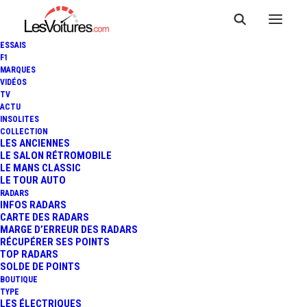
ESSAIS
F1
MARQUES
VIDÉOS
Aire de covoiturage
TV
ACTU
INSOLITES
Roncherolles-en-Bray
COLLECTION
LES ANCIENNES
LE SALON RÉTROMOBILE
LE MANS CLASSIC
LE TOUR AUTO
Cette
Aire de covoiturage
, du nom de
Roncherolles-
RADARS
en-Bray
, située à
Roncherolles-en-Bray
, dans le
INFOS RADARS
CARTE DES RADARS
département de
Seine-Maritime
(
Normandie
), est un lieu
MARGE D’ERREUR DES RADARS
pratique et accessible pour faciliter vos déplacements
RÉCUPÉRER SES POINTS
TOP RADARS
partagés. Positionnée
RD 919 / RD 915
, à proximité de
SOLDE DE POINTS
Route de Rouen
, elle bénéficie d’un emplacement
BOUTIQUE
TYPE
stratégique
Route de Rouen
qui la rend idéale pour les
LES ÉLECTRIQUES