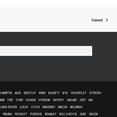
Suivant
N MARTIN
AUDI
BENTLEY
BMW
BUGATTI
BYD
CHEVROLET
CITROËN
RARI
FIAT
FORD
HONDA
HYUNDAI
INFINITI
JAGUAR
JEEP
KIA
LAND ROVER
LEXUS
LOTUS
MASERATI
MAZDA
MCLAREN
PAGANI
PEUGEOT
PORSCHE
RENAULT
ROLLS-ROYCE
SEAT
SKODA