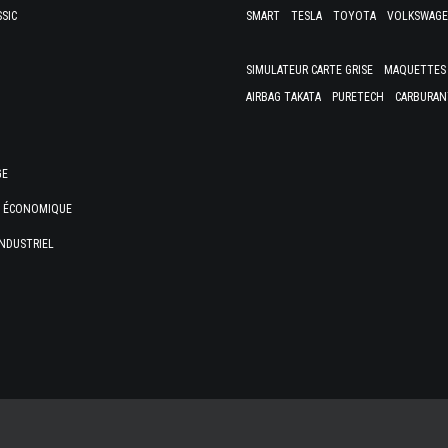
SSIC
SMART
TESLA
TOYOTA
VOLKSWAG
SIMULATEUR CARTE GRISE
MAQUETTES 
AIRBAG TAKATA
PURETECH
CARBURAN
GE
E ÉCONOMIQUE
NDUSTRIEL