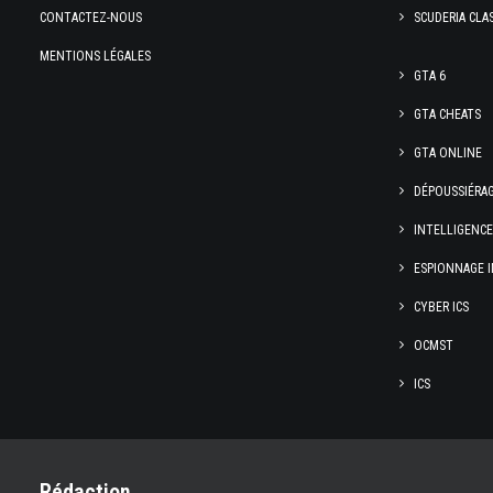
CONTACTEZ-NOUS
SCUDERIA CLA
MENTIONS LÉGALES
GTA 6
GTA CHEATS
GTA ONLINE
DÉPOUSSIÉRA
INTELLIGENC
ESPIONNAGE I
CYBER ICS
OCMST
ICS
Rédaction