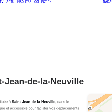
TV
ACTU
INSOLITES
COLLECTION
RADA
LES ANCIENNES
LE SALON RÉTROMOBILE
LE MANS CLASSIC
LE TOUR AUTO
t-Jean-de-la-Neuville
située à
Saint-Jean-de-la-Neuville
, dans le
tique et accessible pour faciliter vos déplacements